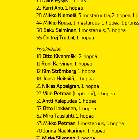
13
Mark Pysyk
, 1. hopea
22
Karri Aho
, 1. hopea
28
Mikko Niemelä
, 3 mestaruutta, 2. hopea, 1 p
44
Mikko Kousa
, 1 mestaruus, 1. hopea, 1 pronss
50
Saku Salminen
, 1 mestaruus, 3. hopea
55
Ondrej Trejbal
, 1. hopea
Hyökkääjät
10
Otto Kivenmäki
, 2. hopea
11
Roni Karvinen
, 1. hopea
12
Kim Strömberg
, 1. hopea
18
Juuso Heikkilä
, 1. hopea
21
Niklas Appelgren
, 1. hopea
23
Ville Petman
(kapteeni), 1. hopea
51
Antti Kalapudas
, 1. hopea
57
Otto Hokkanen
, 1. hopea
62
Miro Tauslahti
, 1. hopea
63
Mikko Petman
, 1 mestaruus, 1. hopea
70
Janne Naukkarinen
, 1. hopea
71
Miska Siikonen
, 1. hopea