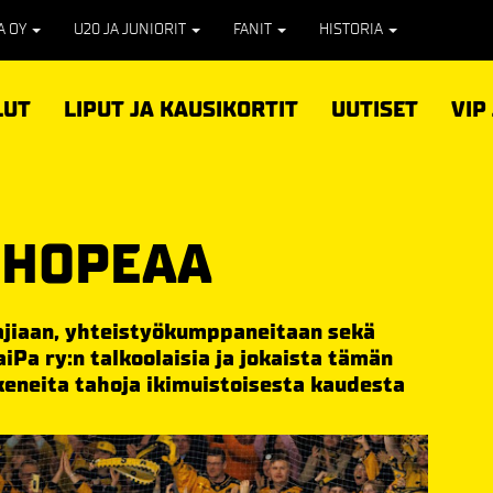
PA OY
U20 JA JUNIORIT
FANIT
HISTORIA
LUT
LIPUT JA KAUSIKORTIT
UUTISET
VIP
-HOPEAA
tajiaan, yhteistyökumppaneitaan sekä
iPa ry:n talkoolaisia ja jokaista tämän
keneita tahoja ikimuistoisesta kaudesta