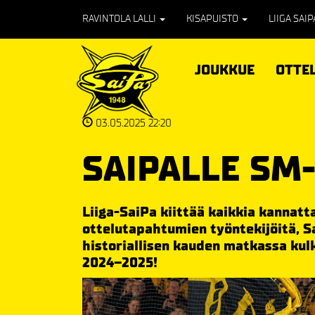
RAVINTOLA LALLI
KISAPUISTO
LIIGA SAI
JOUKKUE
OTTE
03.05.2025 22:20
SAIPALLE SM
Liiga-SaiPa kiittää kaikkia kannat
ottelutapahtumien työntekijöitä, Sa
historiallisen kauden matkassa kul
2024–2025!