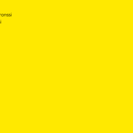
ronssi
i