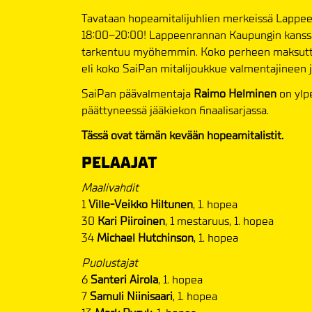
Tavataan hopeamitalijuhlien merkeissä Lappeen
18:00–20:00! Lappeenrannan Kaupungin kanssa 
tarkentuu myöhemmin. Koko perheen maksutto
eli koko SaiPan mitalijoukkue valmentajineen 
SaiPan päävalmentaja
Raimo Helminen
on ylp
päättyneessä jääkiekon finaalisarjassa.
Tässä ovat tämän kevään hopeamitalistit.
PELAAJAT
Maalivahdit
1
Ville-Veikko Hiltunen
, 1. hopea
30
Kari Piiroinen
, 1 mestaruus, 1. hopea
34
Michael Hutchinson
, 1. hopea
Puolustajat
6
Santeri Airola
, 1. hopea
7
Samuli Niinisaari
, 1. hopea