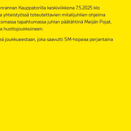
rannan Kauppatorilla keskiviikkona 7.5.2025 klo
yhteistyössä toteutettavien mitalijuhlien ohjelma
massa tapahtumassa juhlan päätähtinä Meijän Pojat,
ja huoltojoukkoineen.
eä joukkueestaan, joka saavutti SM-hopeaa perjantaina