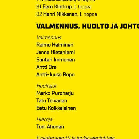
81
Eero Klintrup
, 1. hopea
82
Henri Nikkanen
, 1. hopea
VALMENNUS, HUOLTO JA JOHT
Valmennus
Raimo Helminen
Janne Hietaniemi
Santeri Immonen
Antti Ore
Antti-Juuso Ropo
Huoltajat
Marko Puroharju
Tatu Toivanen
Eetu Koikkalainen
Hieroja
Toni Ahonen
Fysioterapeutti ja joukkueenjohtaja