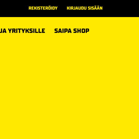
REKISTERÖIDY
KIRJAUDU SISÄÄN
 JA YRITYKSILLE
SAIPA SHOP