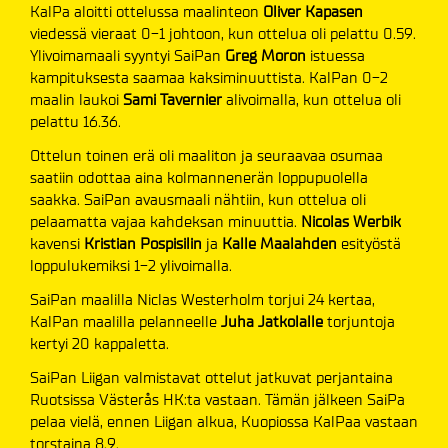
KalPa aloitti ottelussa maalinteon
Oliver Kapasen
viedessä vieraat 0-1 johtoon, kun ottelua oli pelattu 0.59.
Ylivoimamaali syyntyi SaiPan
Greg Moron
istuessa
kampituksesta saamaa kaksiminuuttista. KalPan 0-2
maalin laukoi
Sami Tavernier
alivoimalla, kun ottelua oli
pelattu 16.36.
Ottelun toinen erä oli maaliton ja seuraavaa osumaa
saatiin odottaa aina kolmannenerän loppupuolella
saakka. SaiPan avausmaali nähtiin, kun ottelua oli
pelaamatta vajaa kahdeksan minuuttia.
Nicolas
Werbik
kavensi
Kristian Pospisilin
ja
Kalle Maalahden
esityöstä
loppulukemiksi 1-2 ylivoimalla.
SaiPan maalilla Niclas Westerholm torjui 24 kertaa,
KalPan maalilla pelanneelle
Juha Jatkolalle
torjuntoja
kertyi 20 kappaletta.
SaiPan Liigan valmistavat ottelut jatkuvat perjantaina
Ruotsissa Västerås HK:ta vastaan. Tämän jälkeen SaiPa
pelaa vielä, ennen Liigan alkua, Kuopiossa KalPaa vastaan
torstaina 8.9.