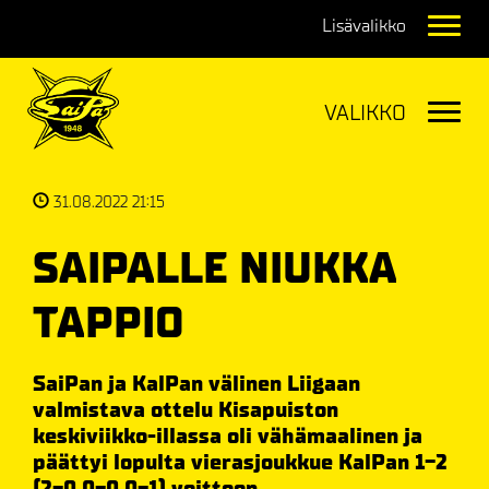
Navig
Navig
31.08.2022 21:15
SAIPALLE NIUKKA
TAPPIO
SaiPan ja KalPan välinen Liigaan
valmistava ottelu Kisapuiston
keskiviikko-illassa oli vähämaalinen ja
päättyi lopulta vierasjoukkue KalPan 1-2
(2-0,0-0,0-1) voittoon.