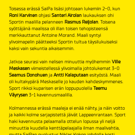
Toisessa erässä SaiPa lisäsi johtoaan lukemiin 2-0, kun
Roni Karvinen
ohjasi
Santeri Airolan
laukauksen ohi
Sportin maalilla pelanneen
Rasmus Reijolan
. Toisena
syöttäjänä maalissa oli illan toisen tehopisteensä
merkkauttanut Antoine Morand. Maali syntyi
ylivoimapelin päätteeksi Sportin tultua täysilukuiseksi
kaksi vain sekuntia aikaisemmin.
Jatkoa seurasi vain nelisen minuuttia myöhemmin
Ville
Meskasen
viimeistellessä ylivoimalla johtolukemat 3-0
Seamus Donohuen
ja
Antti Kalaputaan
esityöstä. Maali
oli kultakypärä Meskaselle jo kauden kahdeskymmenes.
Sport rikkoi kuparisen erän loppupuolella
Teemu
Väyrysen
3-1 kavennusmaalilla.
Kolmannessa erässä maaleja ei enää nähty, ja näin voitto
ja kaikki kolme sarjapistettä jäivät Lappeenrantaan. Sport
haki kavennusta pelaamalla ottelun lopussa yli neljä
minuuttia kuudella kenttäpelaajalla ilman maalivahtia,
mutta SaiPan puolustus Niklas Kokon johdolla kesti