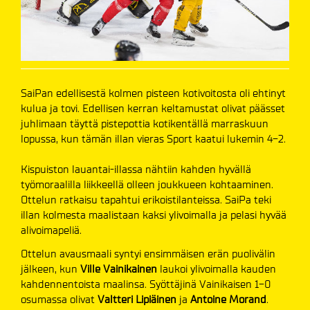
SaiPan edellisestä kolmen pisteen kotivoitosta oli ehtinyt
kulua ja tovi. Edellisen kerran keltamustat olivat päässet
juhlimaan täyttä pistepottia kotikentällä marraskuun
lopussa, kun tämän illan vieras Sport kaatui lukemin 4-2.
Kispuiston lauantai-illassa nähtiin kahden hyvällä
työmoraalilla liikkeellä olleen joukkueen kohtaaminen.
Ottelun ratkaisu tapahtui erikoistilanteissa. SaiPa teki
illan kolmesta maalistaan kaksi ylivoimalla ja pelasi hyvää
alivoimapeliä.
Ottelun avausmaali syntyi ensimmäisen erän puolivälin
jälkeen, kun
Ville Vainikainen
laukoi ylivoimalla kauden
kahdennentoista maalinsa. Syöttäjinä Vainikaisen 1-0
osumassa olivat
Valtteri Lipiäinen
ja
Antoine Morand
.