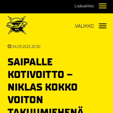
Navig
Navig
04.03.2023 20:30
SAIPALLE
KOTIVOITTO –
NIKLAS KOKKO
VOITON
TAKUUMIEHENÄ