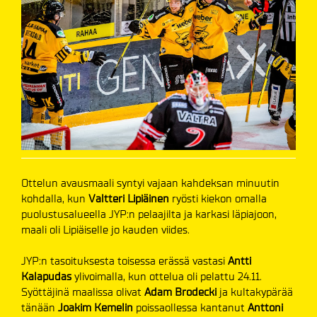
Ottelun avausmaali syntyi vajaan kahdeksan minuutin
kohdalla, kun
Valtteri Lipiäinen
ryösti kiekon omalla
puolustusalueella JYP:n pelaajilta ja karkasi läpiajoon,
maali oli Lipiäiselle jo kauden viides.
JYP:n tasoituksesta toisessa erässä vastasi
Antti
Kalapudas
ylivoimalla, kun ottelua oli pelattu 24.11.
Syöttäjinä maalissa olivat
Adam Brodecki
ja kultakypärää
tänään
Joakim Kemelin
poissaollessa kantanut
Anttoni