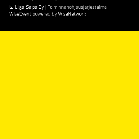
© Liiga-Saipa Oy
| Toiminnanohjausjärjestelmä
WiseEvent
powered by
WiseNetwork