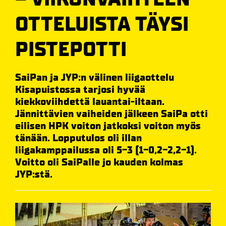
OTTELUISTA TÄYSI
PISTEPOTTI
SaiPan ja JYP:n välinen liigaottelu
Kisapuistossa tarjosi hyvää
kiekkoviihdettä lauantai-iltaan.
Jännittävien vaiheiden jälkeen SaiPa otti
eilisen HPK voiton jatkoksi voiton myös
tänään. Lopputulos oli illan
liigakamppailussa oli 5-3 (1-0,2-2,2-1).
Voitto oli SaiPalle jo kauden kolmas
JYP:stä.