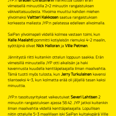
JYP:n
Braden Christofferin
hankittua toisen erän
viimeisellä minuutilla 2+2 minuutin rangaistuksen
väkivaltaisuudesta. Ylivoima muuttui kahden miehen
ylivoimaksi
Valtteri Kakkosen
saatua rangaistuksen
korkeasta mailasta JYP:n pelatessa edelleen alivoimalla.
SaiPan ylivoimapeli viidellä kolmea vastaan toimi, kun
Kalle Maalahti
pommitti kotiyleisön riemuksi 4-2 maalin,
syöttäjinä olivat
Nick Halloran
ja
Ville Petman
.
Jännitystä riitti kuitenkin ottelun loppuun saakka. Erän
viimeisillä minuuteilla JYP otti aikalisän ja haki
kavennusta kuudella kenttäpelaajalla ilman maalivahtia.
Tämä tuotti myös tulosta, kun
Jerry Turkulainen
kavensi
tilanteeksi 4-3, kun kolmatta erää oli jäljellä tasan kaksi
minuuttia.
JYP:n tasoitusyritykset vaikeutuivat
Severi Lahtisen
2
minuutin rangaistuksen ajassa 58.42. JYP jatkoi kuitenkin
ilman maalivahtia viidellä kenttäpelaajalla. Lopullisen
niitin ottelulle 5-3 maalillaan iski SaiPan kultakypärä Ville