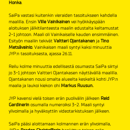
Honka
.
SaiPa vastasi kuitenkin vieraiden tasoitukseen kahdella
maalilla. Ensin
Ville Vainikainen
vei hyökkäyspään
aloituksen jälkitilanteesta maalin edustalta keltamustat
2-1 johtoon. Maali oli Vainikaiselle kauden ensimmäinen.
Esityön maaliin tekivät
Valtteri Ojantakanen
ja
Tino
Metsävainio
. Vainikaisen maali syntyi kaksi minuuttia
JYP:n tasoituksesta, ajassa 26.11.
Reilu kolme minuuttia edellisestä osumasta SaiPa siirtyi
jo 3-1 johtoon Valtteri Ojantakasen näyttävällä maalilla.
Ojantakanen nousi omalta alueelta keskeltä kohti JYP:n
maalia ja laukoi kiekon ohi
Markus
Ruusun.
JYP kavensi vielä toisen erän puolivälin jälkeen
Reid
Gardinerin
osumalla numeroiksi 3-2. Maali syntyi
ylivoimalla ja hyväksyttiin videotarkistuksen jälkeen.
SaiPa pääsi aloittamaan kolmannen erän ylivoimalla,