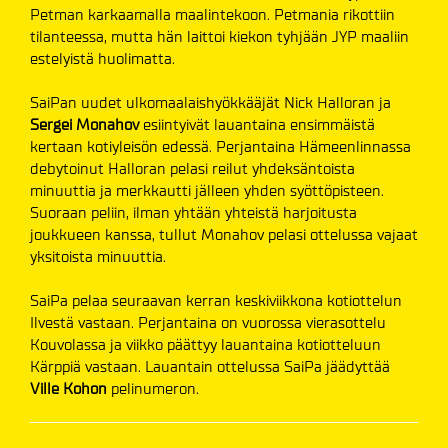
Petman karkaamalla maalintekoon. Petmania rikottiin
tilanteessa, mutta hän laittoi kiekon tyhjään JYP maaliin
estelyistä huolimatta.
SaiPan uudet ulkomaalaishyökkääjät Nick Halloran ja
Sergei Monahov
esiintyivät lauantaina ensimmäistä
kertaan kotiyleisön edessä. Perjantaina Hämeenlinnassa
debytoinut Halloran pelasi reilut yhdeksäntoista
minuuttia ja merkkautti jälleen yhden syöttöpisteen.
Suoraan peliin, ilman yhtään yhteistä harjoitusta
joukkueen kanssa, tullut Monahov pelasi ottelussa vajaat
yksitoista minuuttia.
SaiPa pelaa seuraavan kerran keskiviikkona kotiottelun
Ilvestä vastaan. Perjantaina on vuorossa vierasottelu
Kouvolassa ja viikko päättyy lauantaina kotiotteluun
Kärppiä vastaan. Lauantain ottelussa SaiPa jäädyttää
Ville Kohon
pelinumeron.