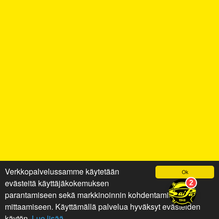
Verkkopalvelussamme käytetään
Ok
evästeitä käyttäjäkokemuksen
parantamiseen sekä markkinoinnin kohdentamiseen ja
mittaamiseen. Käyttämällä palvelua hyväksyt evästeiden
käytön.
Lue lisää