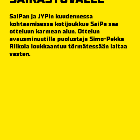
SaiPan ja JYPin kuudennessa
kohtaamisessa kotijoukkue SaiPa saa
otteluun karmean alun. Ottelun
avausminuutilla puolustaja Simo-Pekka
Riikola loukkaantuu törmätessään laitaa
vasten.