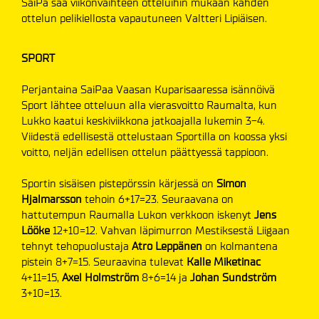
SaiPa saa viikonvaihteen otteluihin mukaan kahden
ottelun pelikiellosta vapautuneen Valtteri Lipiäisen.
SPORT
Perjantaina SaiPaa Vaasan Kuparisaaressa isännöivä
Sport lähtee otteluun alla vierasvoitto Raumalta, kun
Lukko kaatui keskiviikkona jatkoajalla lukemin 3-4.
Viidestä edellisestä ottelustaan Sportilla on koossa yksi
voitto, neljän edellisen ottelun päättyessä tappioon.
Sportin sisäisen pistepörssin kärjessä on
Simon
Hjalmarsson
tehoin 6+17=23. Seuraavana on
hattutempun Raumalla Lukon verkkoon iskenyt
Jens
Lööke
12+10=12. Vahvan läpimurron Mestiksestä Liigaan
tehnyt tehopuolustaja
Atro Leppänen
on kolmantena
pistein 8+7=15. Seuraavina tulevat
Kalle
Miketinac
4+11=15,
Axel Holmström
8+6=14 ja
Johan Sundström
3+10=13.