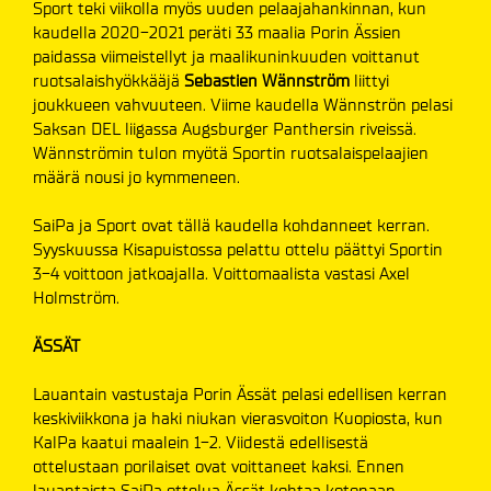
Sport teki viikolla myös uuden pelaajahankinnan, kun
kaudella 2020-2021 peräti 33 maalia Porin Ässien
paidassa viimeistellyt ja maalikuninkuuden voittanut
ruotsalaishyökkääjä
Sebastien Wännström
liittyi
joukkueen vahvuuteen. Viime kaudella Wännströn pelasi
Saksan DEL liigassa Augsburger Panthersin riveissä.
Wännströmin tulon myötä Sportin ruotsalaispelaajien
määrä nousi jo kymmeneen.
SaiPa ja Sport ovat tällä kaudella kohdanneet kerran.
Syyskuussa Kisapuistossa pelattu ottelu päättyi Sportin
3-4 voittoon jatkoajalla. Voittomaalista vastasi Axel
Holmström.
ÄSSÄT
Lauantain vastustaja Porin Ässät pelasi edellisen kerran
keskiviikkona ja haki niukan vierasvoiton Kuopiosta, kun
KalPa kaatui maalein 1-2. Viidestä edellisestä
ottelustaan porilaiset ovat voittaneet kaksi. Ennen
lauantaista SaiPa ottelua Ässät kohtaa kotonaan