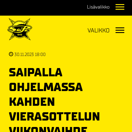
Navig
Navig
30.11.2023 18:00
SAIPALLA
OHJELMASSA
KAHDEN
VIERASOTTELUN
VIIKONVAIHDE