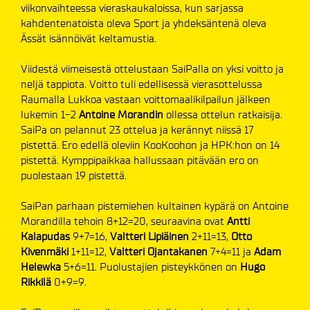
viikonvaihteessa vieraskaukaloissa, kun sarjassa
kahdentenatoista oleva Sport ja yhdeksäntenä oleva
Ässät isännöivät keltamustia.
Viidestä viimeisestä ottelustaan SaiPalla on yksi voitto ja
neljä tappiota. Voitto tuli edellisessä vierasottelussa
Raumalla Lukkoa vastaan voittomaalikilpailun jälkeen
lukemin 1-2
Antoine Morandin
ollessa ottelun ratkaisija.
SaiPa on pelannut 23 ottelua ja kerännyt niissä 17
pistettä. Ero edellä oleviin KooKoohon ja HPK:hon on 14
pistettä. Kymppipaikkaa hallussaan pitävään ero on
puolestaan 19 pistettä.
SaiPan parhaan pistemiehen kultainen kypärä on Antoine
Morandilla tehoin 8+12=20, seuraavina ovat
Antti
Kalapudas
9+7=16,
Valtteri Lipiäinen
2+11=13,
Otto
Kivenmäki
1+11=12,
Valtteri Ojantakanen
7+4=11 ja
Adam
Helewka
5+6=11. Puolustajien pisteykkönen on
Hugo
Rikkilä
0+9=9.