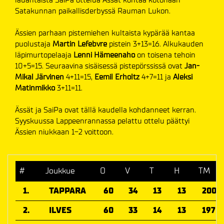
Satakunnan paikallisderbyssä Rauman Lukon.
Ässien parhaan pistemiehen kultaista kypärää kantaa
puolustaja
Martin Lefebvre
pistein 3+13=16. Alkukauden
läpimurtopelaaja
Lenni Hämeenaho
on toisena tehoin
10+5=15. Seuraavina sisäisessä pistepörssissä ovat
Jan-
Mikal Järvinen
4+11=15,
Eemil Erholtz
4+7=11 ja
Aleksi
Matinmikko
3+11=11.
Ässät ja SaiPa ovat tällä kaudella kohdanneet kerran.
Syyskuussa Lappeenrannassa pelattu ottelu päättyi
Ässien niukkaan 1-2 voittoon.
#
Joukkue
O
V
T
H
TM
1.
TAPPARA
60
34
13
13
200
2.
ILVES
60
33
14
13
197