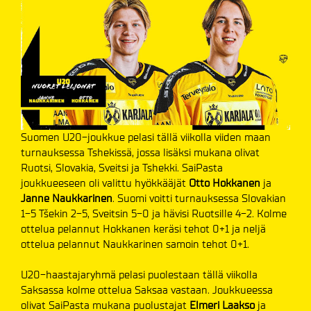
Suomen U20-joukkue pelasi tällä viikolla viiden maan
turnauksessa Tshekissä, jossa lisäksi mukana olivat
Ruotsi, Slovakia, Sveitsi ja Tshekki. SaiPasta
joukkueeseen oli valittu hyökkääjät
Otto Hokkanen
ja
Janne Naukkarinen
. Suomi voitti turnauksessa Slovakian
1-5 Tšekin 2-5, Sveitsin 5-0 ja hävisi Ruotsille 4-2. Kolme
ottelua pelannut Hokkanen keräsi tehot 0+1 ja neljä
ottelua pelannut Naukkarinen samoin tehot 0+1.
U20-haastajaryhmä pelasi puolestaan tällä viikolla
Saksassa kolme ottelua Saksaa vastaan. Joukkueessa
olivat SaiPasta mukana puolustajat
Elmeri Laakso
ja