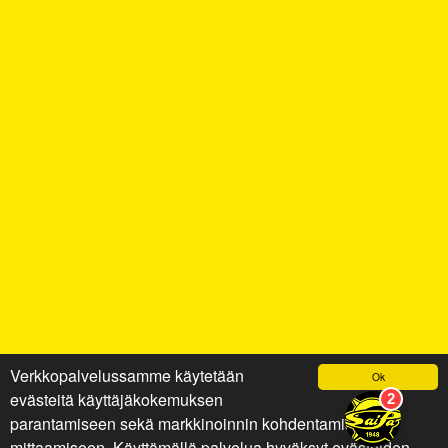
Verkkopalvelussamme käytetään
Ok
evästeitä käyttäjäkokemuksen
parantamiseen sekä markkinoinnin kohdentamiseen ja
mittaamiseen. Käyttämällä palvelua hyväksyt evästeiden