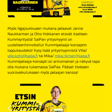
Myös liigajoukkueen mukana pelaavat Janne
Naukkarinen ja Otto Hokkanen etsivät itselleen
Kummiyritystä! SaiPan yritysmyynti on
uudelleenhinnoitellut Kummipelaaja-konseptin
loppukaudeksi! Kysy lisää yritysmyynnistä Ville/
ville.koho@saipa.fi
tai Mika/
mika.rikman@saipa.fi
Kummipelaaja-konsepti on erinomainen ja näkyvä tapa
olla mukana tukemassa SaiPaa. Pääset tiiviiseen
vuorovaikutukseen myös pelaajan kanssa!