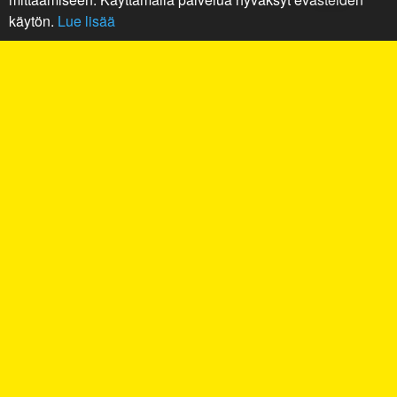
käytön.
Lue lisää