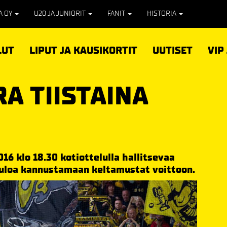
PA OY
U20 JA JUNIORIT
FANIT
HISTORIA
LUT
LIPUT JA KAUSIKORTIT
UUTISET
VIP
A TIISTAINA
016 klo 18.30 kotiottelulla hallitsevaa
uloa kannustamaan keltamustat voittoon.