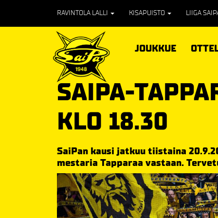
RAVINTOLA LALLI
KISAPUISTO
LIIGA SAI
JOUKKUE
OTTE
SAIPA-TAPPAR
KLO 18.30
SaiPan kausi jatkuu tiistaina 20.9.2
mestaria Tapparaa vastaan. Tervet