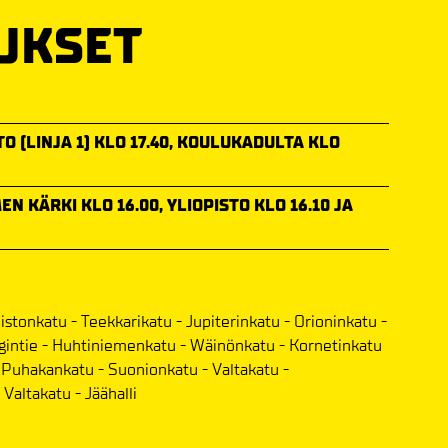
UKSET
O (LINJA 1) KLO 17.40, KOULUKADULTA KLO
EN KÄRKI KLO 16.00, YLIOPISTO KLO 16.10 JA
uistonkatu - Teekkarikatu - Jupiterinkatu - Orioninkatu -
intie - Huhtiniemenkatu - Wäinönkatu - Kornetinkatu
- Puhakankatu - Suonionkatu - Valtakatu -
Valtakatu - Jäähalli