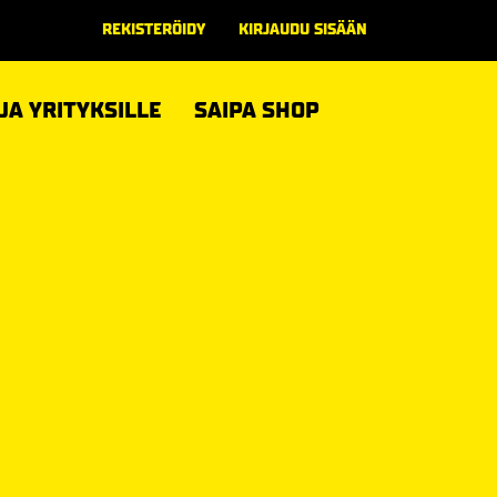
REKISTERÖIDY
KIRJAUDU SISÄÄN
 JA YRITYKSILLE
SAIPA SHOP