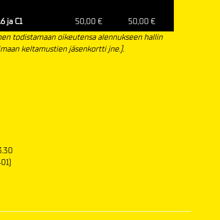
6 ja C1
50,00 €
50,00 €
inen todistamaan oikeutensa alennukseen hallin
aimaan keltamustien jäsenkortti jne.).
3.30
01)