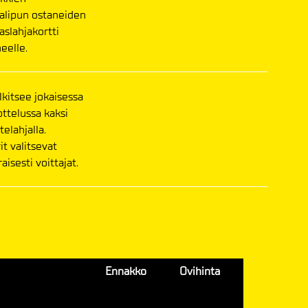
alipun ostaneiden
slahjakortti
eelle.
kitsee jokaisessa
ttelussa kaksi
telahjalla.
t valitsevat
isesti voittajat.
Ennakko
Ovihinta