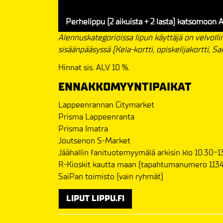
Perhelippu (2 aikuista + 2 lasta) katsomoon A
Alennuskategorioissa lipun käyttäjä on velvoll
sisäänpääsyssä (Kela-kortti, opiskelijakortti, S
Hinnat sis. ALV 10 %.
ENNAKKOMYYNTIPAIKAT
Lappeenrannan Citymarket
Prisma Lappeenranta
Prisma Imatra
Joutsenon S-Market
Jäähallin fanituotemyymälä arkisin klo 10.30-1
R-Kioskit kautta maan (tapahtumanumero 1134
SaiPan toimisto (vain ryhmät)
LIPUT LIPPU.FI