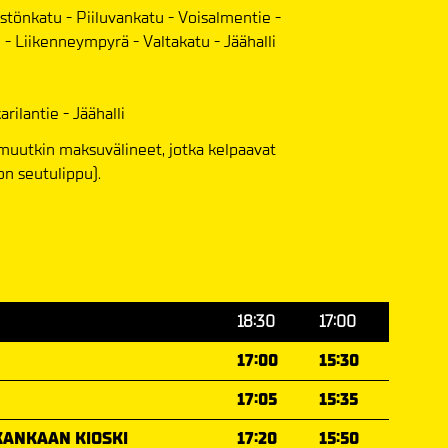
istönkatu - Piiluvankatu - Voisalmentie -
 - Liikenneympyrä - Valtakatu - Jäähalli
rilantie - Jäähalli
 muutkin maksuvälineet, jotka kelpaavat
on seutulippu).
18:30
17:00
17:00
15:30
17:05
15:35
ANKAAN KIOSKI
17:20
15:50