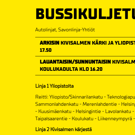
BUSSIKULJET
Autolinjat, Savonlinja-Yhtiöt
ARKISIN
KIVISALMEN KÄRKI JA YLIOPIST
17.50
LAUANTAISIN/SUNNUNTAISIN
KIVISALM
KOULUKADULTA KLO 16.20
Linja 1 Yliopistolta
Reitti: Yliopisto/Skinnarilankatu - Teknologiap
Sammonlahdenkatu - Merenlahdentie - Helsing
- Kuusimäenkatu - Helsingintie - Lavolankatu 
Taipalsaarentie - Koulukatu - Liikenneympyrä - 
Linja 2 Kivisalmen kärjestä