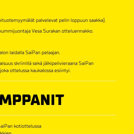
fanituotemyymälät palvelevat pelin loppuun saakka).
ummijuontaja Vesa Surakan otteluennakko.
lon laidalla SaiPan pelaajan.
aisuus skriinillä sekä jälkipelivieraana SaiPan
ka ottelussa kaukalossa esiintyi.
UMPPANIT
SaiPan kotiottelussa
ikkien