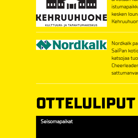
istumapaikk
kesken louna
Kehruuhuon
Nordkalk pal
SaiPan kotio
katsojaa tuo
Cheerleaderi
sattumanvara
OTTELULIPUT
Seisomapaikat