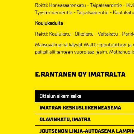
Reitti: Honkasaarenkatu - Taipalsaarentie - Kiv
Tyysterniementie - Taipalsaarentie - Koulukatu
Koulukadulta
Reitti: Koulukatu - Oikokatu - Valtakatu - Parkka
Maksuvälineinä käyvät Waltti-lipputuotteet ja
paikallisliikenteen vuoroissa (esim. Matkahuoll
E.RANTANEN OY IMATRALTA
Ottelun alkamisaika
IMATRAN KESKUSLIIKENNEASEMA
OLAVINKATU, IMATRA
JOUTSENON LINJA-AUTOASEMA LAMPIK