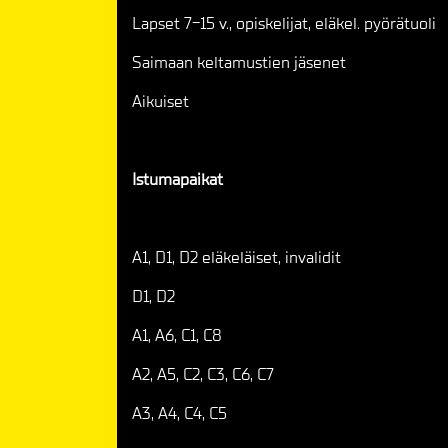
Lapset 7-15 v., opiskelijat, eläkel. pyörätuoli
Saimaan keltamustien jäsenet
Aikuiset
Istumapaikat
A1, D1, D2 eläkeläiset, invalidit
D1, D2
A1, A6, C1, C8
A2, A5, C2, C3, C6, C7
A3, A4, C4, C5