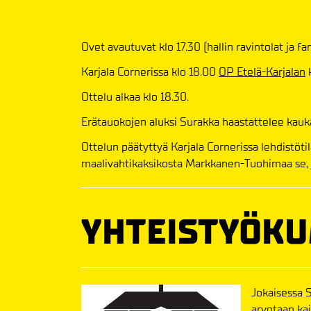
Ovet avautuvat klo 17.30 (hallin ravintolat ja 
Karjala Cornerissa klo 18.00
OP Etelä-Karjalan
k
Ottelu alkaa klo 18.30.
Erätauokojen aluksi Surakka haastattelee kauka
Ottelun päätyttyä Karjala Cornerissa lehdistötil
maalivahtikaksikosta Markkanen-Tuohimaa se, jo
YHTEISTYÖK
Jokaisessa 
arvotaan ka