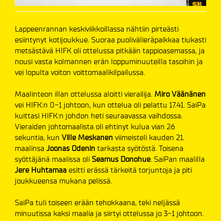
Lappeenrannan keskiviikkoillassa nähtiin pirteästi
esiintynyt kotijoukkue. Suoraa puolivälieräpaikkaa tiukasti
metsästävä HIFK oli ottelussa pitkään tappioasemassa, ja
nousi vasta kolmannen erän loppuminuuteilla tasoihin ja
vei lopulta voiton voittomaalikilpailussa.
Maalinteon illan ottelussa aloitti vierailija.
Miro Väänänen
vei HIFK:n 0-1 johtoon, kun ottelua oli pelattu 17.41. SaiPa
kuittasi HIFK:n johdon heti seuraavassa vaihdossa.
Vieraiden johtomaalista oli ehtinyt kulua vian 26
sekuntia, kun
Ville Meskanen
viimeisteli kauden 21.
maalinsa
Joonas Odenin
tarkasta syötöstä. Toisena
syöttäjänä maalissa oli
Seamus Donohue
. SaiPan maalilla
Jere Huhtamaa
esitti erässä tärkeitä torjuntoja ja piti
joukkueensa mukana pelissä.
SaiPa tuli toiseen erään tehokkaana, teki neljässä
minuutissa kaksi maalia ja siirtyi ottelussa jo 3-1 johtoon.