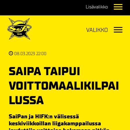
Navig
Navig
08.03.2023 22:00
SAIPA TAIPUI
VOITTOMAALIKILPAI
LUSSA
SaiPan ja HIFK:n välisessä
keskiviikkoillan liigakamppailussa