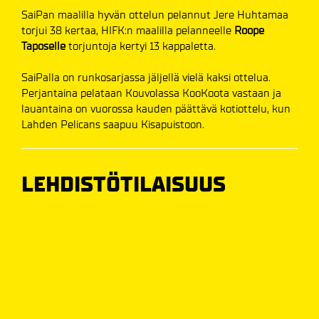
SaiPan maalilla hyvän ottelun pelannut Jere Huhtamaa
torjui 38 kertaa, HIFK:n maalilla pelanneelle
Roope
Taposelle
torjuntoja kertyi 13 kappaletta.
SaiPalla on runkosarjassa jäljellä vielä kaksi ottelua.
Perjantaina pelataan Kouvolassa KooKoota vastaan ja
lauantaina on vuorossa kauden päättävä kotiottelu, kun
Lahden Pelicans saapuu Kisapuistoon.
LEHDISTÖTILAISUUS