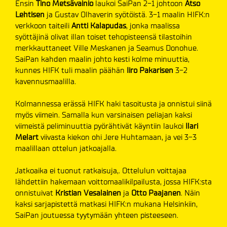
Ensin
Tino Metsävainio
laukoi SaiPan 2-1 johtoon
Atso
Lehtisen
ja Gustav Olhaverin syötöistä. 3-1 maalin HIFK:n
verkkoon taiteili
Antti Kalapudas
, jonka maalissa
syöttäjinä olivat illan toiset tehopisteensä tilastoihin
merkkauttaneet Ville Meskanen ja Seamus Donohue.
SaiPan kahden maalin johto kesti kolme minuuttia,
kunnes HIFK tuli maalin päähän
Iiro Pakarisen
3-2
kavennusmaalilla.
Kolmannessa erässä HIFK haki tasoitusta ja onnistui siinä
myös viimein. Samalla kun varsinaisen peliajan kaksi
viimeistä peliminuuttia pyörähtivät käyntiin laukoi
Ilari
Melart
viivasta kiekon ohi Jere Huhtamaan, ja vei 3-3
maalillaan ottelun jatkoajalla.
Jatkoaika ei tuonut ratkaisuja,. Ottelulun voittajaa
lähdettiin hakemaan voittomaalikilpailusta, jossa HIFK:sta
onnistuivat
Kristian Vesalainen
ja
Otto Paajanen
. Näin
kaksi sarjapistettä matkasi HIFK:n mukana Helsinkiin,
SaiPan joutuessa tyytymään yhteen pisteeseen.