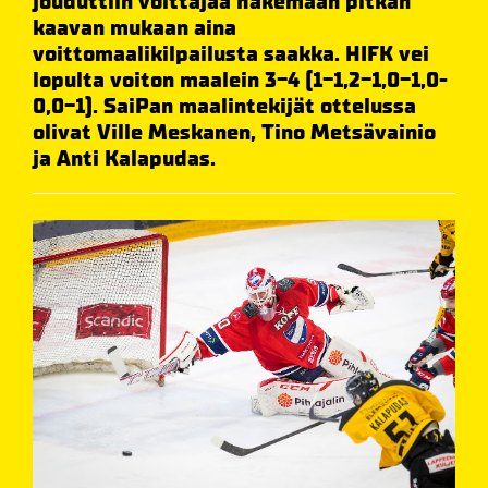
jouduttiin voittajaa hakemaan pitkän
kaavan mukaan aina
voittomaalikilpailusta saakka. HIFK vei
lopulta voiton maalein 3-4 (1-1,2-1,0-1,0-
0,0-1). SaiPan maalintekijät ottelussa
olivat Ville Meskanen, Tino Metsävainio
ja Anti Kalapudas.