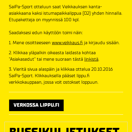
SaiPa-Sport otteluun saat Veikkauksen kanta-
asiakkaana kaksi istumapaikkalippua (D2) yhden hinnalla.
Etupaketteja on myynnissä 100 kpl.
Saadaksesi edun käyttöön toimi näin:
1. Mene osoitteeseen
www.veikkaus.fi
ja kirjaudu sisään.
2. Klikkaa yläpalkin oikeasta laidasta kohtaa
"Asiakasedut" tai mene suoraan tästä
linkistä
.
3. Vieritä sivua alaspäin ja klikkaa ottelua 20.10.2016
SaiPa-Sport. Klikkauksella pääset lippu.fi
verkkokauppaan, jossa voit ostokset loppuun.
VERKOSSA LIPPU.FI