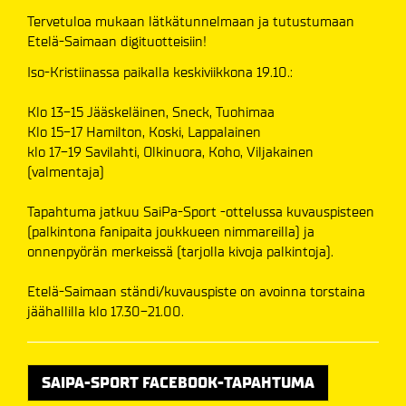
Tervetuloa mukaan lätkätunnelmaan ja tutustumaan
Etelä-Saimaan digituotteisiin!
Iso-Kristiinassa paikalla keskiviikkona 19.10.:
Klo 13-15 Jääskeläinen, Sneck, Tuohimaa
Klo 15-17 Hamilton, Koski, Lappalainen
klo 17-19 Savilahti, Olkinuora, Koho, Viljakainen
(valmentaja)
Tapahtuma jatkuu SaiPa-Sport -ottelussa kuvauspisteen
(palkintona fanipaita joukkueen nimmareilla) ja
onnenpyörän merkeissä (tarjolla kivoja palkintoja).
Etelä-Saimaan ständi/kuvauspiste on avoinna torstaina
jäähallilla klo 17.30-21.00.
SAIPA-SPORT FACEBOOK-TAPAHTUMA