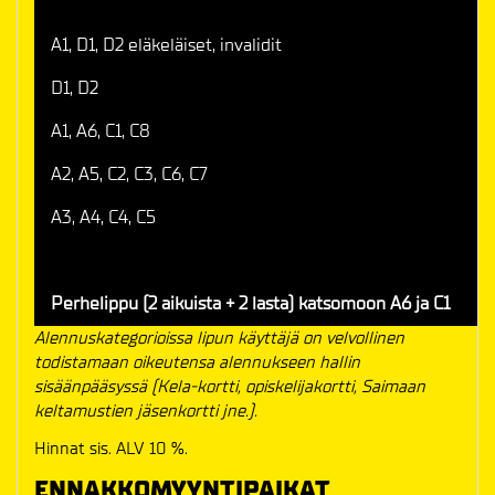
A1, D1, D2 eläkeläiset, invalidit
D1, D2
A1, A6, C1, C8
A2, A5, C2, C3, C6, C7
A3, A4, C4, C5
Perhelippu (2 aikuista + 2 lasta) katsomoon A6 ja C1
Alennuskategorioissa lipun käyttäjä on velvollinen
todistamaan oikeutensa alennukseen hallin
sisäänpääsyssä (Kela-kortti, opiskelijakortti, Saimaan
keltamustien jäsenkortti jne.).
Hinnat sis. ALV 10 %.
ENNAKKOMYYNTIPAIKAT