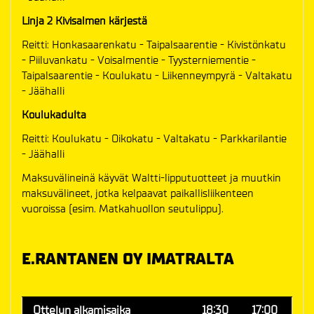
Linja 2 Kivisalmen kärjestä
Reitti: Honkasaarenkatu - Taipalsaarentie - Kivistönkatu
- Piiluvankatu - Voisalmentie - Tyysterniementie -
Taipalsaarentie - Koulukatu - Liikenneympyrä - Valtakatu
- Jäähalli
Koulukadulta
Reitti: Koulukatu - Oikokatu - Valtakatu - Parkkarilantie
- Jäähalli
Maksuvälineinä käyvät Waltti-lipputuotteet ja muutkin
maksuvälineet, jotka kelpaavat paikallisliikenteen
vuoroissa (esim. Matkahuollon seutulippu).
E.RANTANEN OY IMATRALTA
Ottelun alkamisaika
18:30
17:00