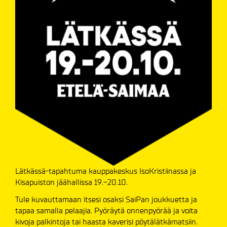
Lätkässä-tapahtuma kauppakeskus IsoKristiinassa ja
Kisapuiston jäähallissa 19.-20.10.
Tule kuvauttamaan itsesi osaksi SaiPan joukkuetta ja
tapaa samalla pelaajia. Pyöräytä onnenpyörää ja voita
kivoja palkintoja tai haasta kaverisi pöytälätkämatsiin.