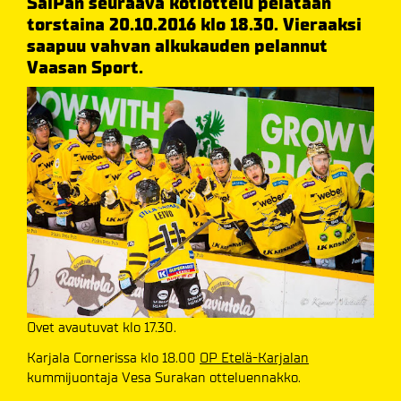
SaiPan seuraava kotiottelu pelataan
torstaina 20.10.2016 klo 18.30. Vieraaksi
saapuu vahvan alkukauden pelannut
Vaasan Sport.
Ovet avautuvat klo 17.30.
Karjala Cornerissa klo 18.00
OP Etelä-Karjalan
kummijuontaja Vesa Surakan otteluennakko.