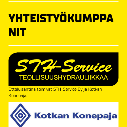
YHTEISTYÖKUMPPA
NIT
Otteluisäntinä toimivat STH-Service Oy ja Kotkan
Konepaja.