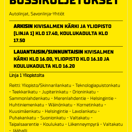
BUSSIKULJETUKSET
Autolinjat, Savonlinja-Yhtiöt
ARKISIN
KIVISALMEN KÄRKI JA YLIOPISTO
(LINJA 1) KLO 17.40, KOULUKADULTA KLO
17.50
LAUANTAISIN/SUNNUNTAISIN
KIVISALMEN
KÄRKI KLO 16.00, YLIOPISTO KLO 16.10 JA
KOULUKADULTA KLO 16.20
Linja 1 Yliopistolta
Reitti: Yliopisto/Skinnarilankatu - Teknologiapuistonkatu
- Teekkarikatu - Jupiterinkatu - Orioninkatu -
Sammonlahdenkatu - Merenlahdentie - Helsingintie -
Huhtiniemenkatu - Wäinönkatu - Kornetinkatu -
Kuusimäenkatu - Helsingintie - Lavolankatu -
Puhakankatu - Suonionkatu - Valtakatu -
Taipalsaarentie - Koulukatu - Liikenneympyrä - Valtakatu
- Jäähalli