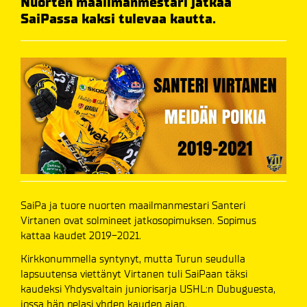
Nuorten maailmanmestari jatkaa
SaiPassa kaksi tulevaa kautta.
SaiPa ja tuore nuorten maailmanmestari Santeri
Virtanen ovat solmineet jatkosopimuksen. Sopimus
kattaa kaudet 2019-2021.
Kirkkonummella syntynyt, mutta Turun seudulla
lapsuutensa viettänyt Virtanen tuli SaiPaan täksi
kaudeksi Yhdysvaltain juniorisarja USHL:n Dubuguesta,
jossa hän pelasi yhden kauden ajan.