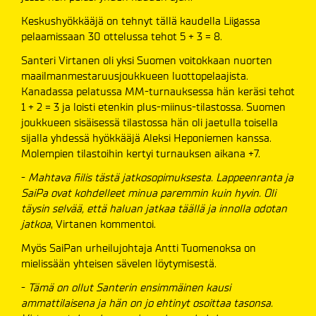
Keskushyökkääjä on tehnyt tällä kaudella Liigassa
pelaamissaan 30 ottelussa tehot 5 + 3 = 8.
Santeri Virtanen oli yksi Suomen voitokkaan nuorten
maailmanmestaruusjoukkueen luottopelaajista.
Kanadassa pelatussa MM-turnauksessa hän keräsi tehot
1 + 2 = 3 ja loisti etenkin plus-miinus-tilastossa. Suomen
joukkueen sisäisessä tilastossa hän oli jaetulla toisella
sijalla yhdessä hyökkääjä Aleksi Heponiemen kanssa.
Molempien tilastoihin kertyi turnauksen aikana +7.
-
Mahtava fiilis tästä jatkosopimuksesta. Lappeenranta ja
SaiPa ovat kohdelleet minua paremmin kuin hyvin. Oli
täysin selvää, että haluan jatkaa täällä ja innolla odotan
jatkoa
, Virtanen kommentoi.
Myös SaiPan urheilujohtaja Antti Tuomenoksa on
mielissään yhteisen sävelen löytymisestä.
-
Tämä on ollut Santerin ensimmäinen kausi
ammattilaisena ja hän on jo ehtinyt osoittaa tasonsa.