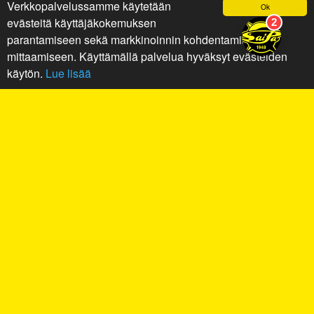
Verkkopalvelussamme käytetään
Ok
evästeitä käyttäjäkokemuksen
parantamiseen sekä markkinoinnin kohdentamiseen ja
mittaamiseen. Käyttämällä palvelua hyväksyt evästeiden
käytön.
Lue lisää