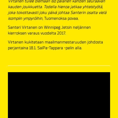
Virtanen tulee olemaan iso palanen kahden seuraavan
kauden joukkuetta. Todella hienoa jatkaa yhteistyötä,
joka toivottavasti joku päivä johtaa Santerin osalta vielä
isompiin ympyröihin,
Tuomenoksa povaa.
Santeri Virtanen on Winnipeg Jetsin neljännen
kierroksen varaus vuodelta 2017.
Virtanen kukitetaan maailmanmestaruuden johdosta
perjantaina 18.1. SaiPa-Tappara -pelin alla.