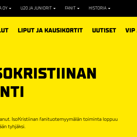
PA OY
U20 JA JUNIORIT
FANIT
HISTORIA
LUT
LIPUT JA KAUSIKORTIT
UUTISET
VIP
SOKRISTIINAN
NTI
anut. IsoKristiinan fanituotemyymälän toiminta loppuu
än tyhjäksi.