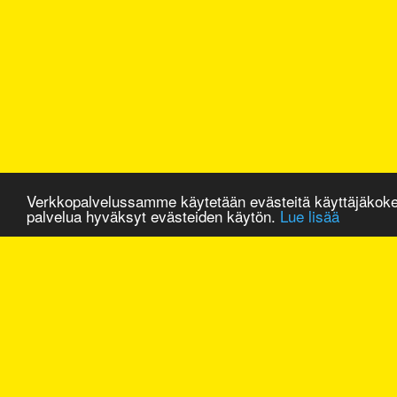
Verkkopalvelussamme käytetään evästeitä käyttäjäkok
palvelua hyväksyt evästeiden käytön.
Lue lisää