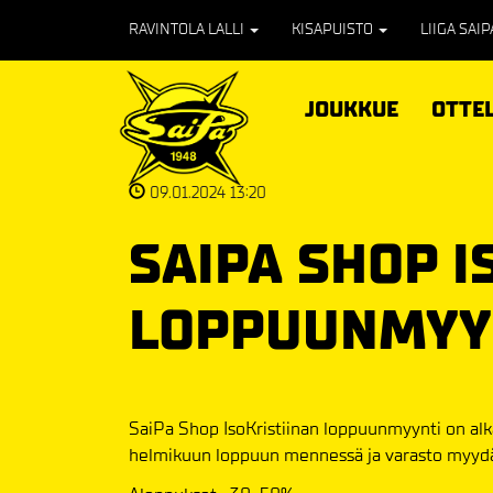
RAVINTOLA LALLI
KISAPUISTO
LIIGA SAI
JOUKKUE
OTTE
09.01.2024 13:20
SAIPA SHOP I
LOPPUUNMYY
SaiPa Shop IsoKristiinan loppuunmyynti on alk
helmikuun loppuun mennessä ja varasto myydä