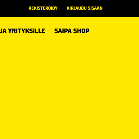
REKISTERÖIDY
KIRJAUDU SISÄÄN
 JA YRITYKSILLE
SAIPA SHOP