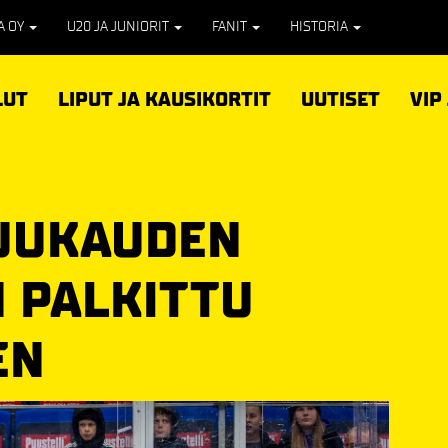
PA OY
U20 JA JUNIORIT
FANIT
HISTORIA
LUT
LIPUT JA KAUSIKORTIT
UUTISET
VIP
KUUKAUDEN
N PALKITTU
EN