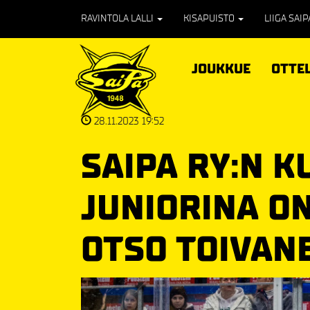
RAVINTOLA LALLI
KISAPUISTO
LIIGA SAI
JOUKKUE
OTTE
28.11.2023 19:52
SAIPA RY:N 
JUNIORINA O
OTSO TOIVAN