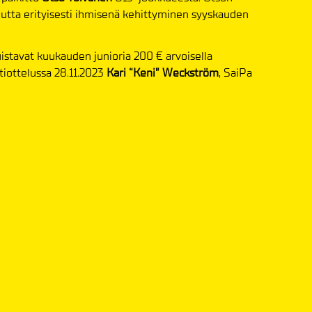
 mutta erityisesti ihmisenä kehittyminen syyskauden
stavat kuukauden junioria 200 € arvoisella
otiottelussa 28.11.2023
Kari “Keni” Weckström
, SaiPa