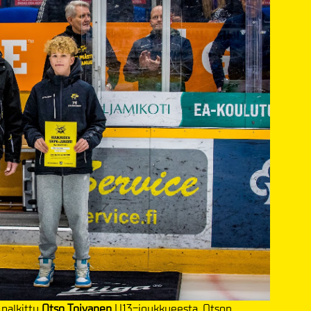
 palkittu
Otso Toivanen
U13-joukkueesta. Otson