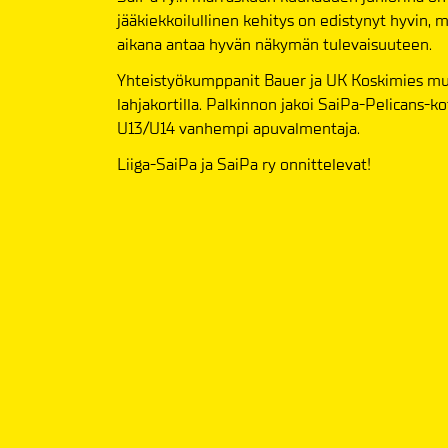
jääkiekkoilullinen kehitys on edistynyt hyvin,
aikana antaa hyvän näkymän tulevaisuuteen.
Yhteistyökumppanit Bauer ja UK Koskimies mui
lahjakortilla. Palkinnon jakoi SaiPa-Pelicans-k
U13/U14 vanhempi apuvalmentaja.
Liiga-SaiPa ja SaiPa ry onnittelevat!