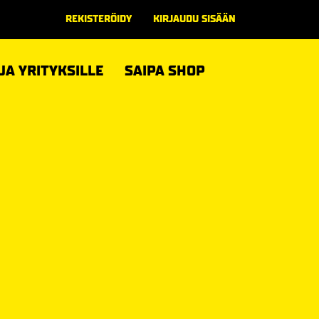
REKISTERÖIDY
KIRJAUDU SISÄÄN
 JA YRITYKSILLE
SAIPA SHOP