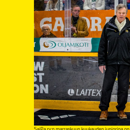
SaiPa ry:n marraskuun kuukauden juniorina on