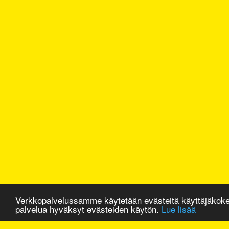
Verkkopalvelussamme käytetään evästeitä käyttäjäkok
palvelua hyväksyt evästeiden käytön.
Lue lisää