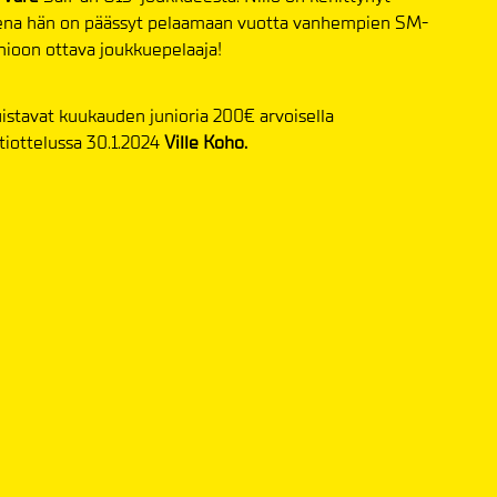
ksena hän on päässyt pelaamaan vuotta vanhempien SM-
omioon ottava joukkuepelaaja!
stavat kuukauden junioria 200€ arvoisella
otiottelussa 30.1.2024
Ville Koho
.