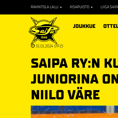
RAVINTOLA LALLI
KISAPUISTO
LIIGA SAI
JOUKKUE
OTTE
31.01.2024 09:15
SAIPA RY:N 
JUNIORINA O
NIILO VÄRE