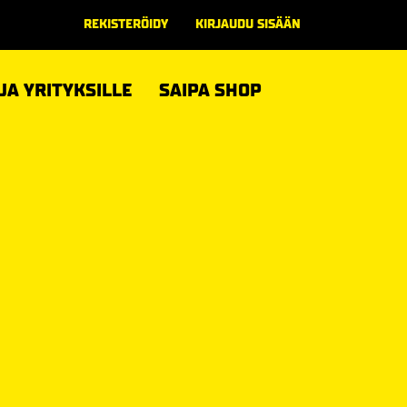
REKISTERÖIDY
KIRJAUDU SISÄÄN
 JA YRITYKSILLE
SAIPA SHOP