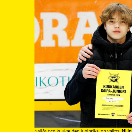
SaiPa ry:n kuukauden junioriksi on valittu
Niilo