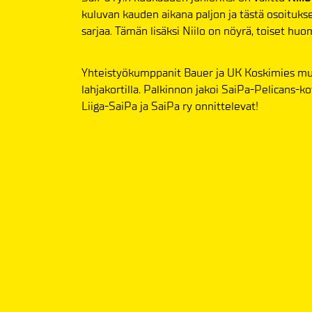
kuluvan kauden aikana paljon ja tästä osoitu
sarjaa. Tämän lisäksi Niilo on nöyrä, toiset hu
Yhteistyökumppanit Bauer ja UK Koskimies mui
lahjakortilla. Palkinnon jakoi SaiPa-Pelicans-k
Liiga-SaiPa ja SaiPa ry onnittelevat!