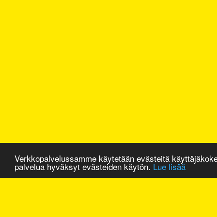
Verkkopalvelussamme käytetään evästeitä käyttäjäkok
palvelua hyväksyt evästeiden käytön.
Lue lisää