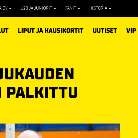
PA OY
U20 JA JUNIORIT
FANIT
HISTORIA
LUT
LIPUT JA KAUSIKORTIT
UUTISET
VIP
KUUKAUDEN
N PALKITTU