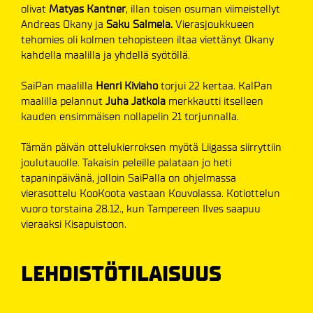
olivat
Matyas Kantner
, illan toisen osuman viimeistellyt
Andreas Okany ja
Saku Salmela.
Vierasjoukkueen
tehomies oli kolmen tehopisteen iltaa viettänyt Okany
kahdella maalilla ja yhdellä syötöllä.
SaiPan maalilla
Henri Kiviaho
torjui 22 kertaa. KalPan
maalilla pelannut
Juha Jatkola
merkkautti itselleen
kauden ensimmäisen nollapelin 21 torjunnalla.
Tämän päivän ottelukierroksen myötä Liigassa siirryttiin
joulutauolle. Takaisin peleille palataan jo heti
tapaninpäivänä, jolloin SaiPalla on ohjelmassa
vierasottelu KooKoota vastaan Kouvolassa. Kotiottelun
vuoro torstaina 28.12., kun Tampereen Ilves saapuu
vieraaksi Kisapuistoon.
LEHDISTÖTILAISUUS