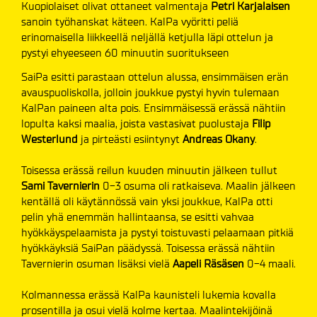
Kuopiolaiset olivat ottaneet valmentaja
Petri Karjalaisen
sanoin työhanskat käteen. KalPa vyöritti peliä
erinomaisella liikkeellä neljällä ketjulla läpi ottelun ja
pystyi ehyeeseen 60 minuutin suoritukseen
SaiPa esitti parastaan ottelun alussa, ensimmäisen erän
avauspuoliskolla, jolloin joukkue pystyi hyvin tulemaan
KalPan paineen alta pois. Ensimmäisessä erässä nähtiin
lopulta kaksi maalia, joista vastasivat puolustaja
Filip
Westerlund
ja pirteästi esiintynyt
Andreas Okany
.
Toisessa erässä reilun kuuden minuutin jälkeen tullut
Sami Tavernierin
0-3 osuma oli ratkaiseva. Maalin jälkeen
kentällä oli käytännössä vain yksi joukkue, KalPa otti
pelin yhä enemmän hallintaansa, se esitti vahvaa
hyökkäyspelaamista ja pystyi toistuvasti pelaamaan pitkiä
hyökkäyksiä SaiPan päädyssä. Toisessa erässä nähtiin
Tavernierin osuman lisäksi vielä
Aapeli Räsäsen
0-4 maali.
Kolmannessa erässä KalPa kaunisteli lukemia kovalla
prosentilla ja osui vielä kolme kertaa. Maalintekijöinä