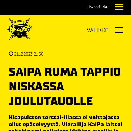
Navig
Navig
21.12.2023 21:50
SAIPA RUMA TAPPIO
NISKASSA
JOULUTAUOLLE
Kisapuiston torstai-illassa ei voittajasta
ollut epäselvyyttä. Vierailija KalPa laittoi