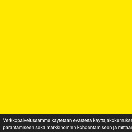
Verkkopalvelussamme käytetään evästeitä käyttäjäkokemuks
parantamiseen sekä markkinoinnin kohdentamiseen ja mittaa