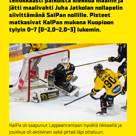
tehokkaasti paikoista kiekkoa maaliin ja
jätti maalivahti Juha Jatkolan nollapelin
siivittämänä SaiPan nollille. Pisteet
matkasivat KalPan mukana Kuopioon
tylyin 0-7 (0-2,0-2,0-3) lukemin.
KalPa oli saapunut Lappeenrantaan hyvällä liikkeellä ja
joukkue oli aktiivinen sekä pirteä läpi otteluun.