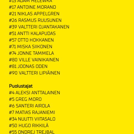
#13 ADAM HELEWKA
#17 ANTOINE MORAND
#21 NIKLAS APPELGREN
#26 RASMUS RUUSUNEN
#39 VALTTERI OJANTAKANEN
#51 ANTTI KALAPUDAS
#57 OTTO HOKKANEN
#71 MISKA SIIKONEN
#74 JONNE TAMMELA
#80 VILLE VAINIKAINEN
#81 JOONAS ODEN
#90 VALTTERI LIPIÄINEN
Puolustajat
#4 ALEKSI ANTTALAINEN
#5 GREG MORO
#6 SANTERI AIROLA
#7 MATIAS RAJANIEMI
#34 NUUTTI VIITASALO
#50 HUGO RIKKILÄ
#55 ONDREJ TREJBAL