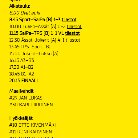
Aikataulu:
8.00 Ovet auki
8.45 Sport–SaiPa (B) 1-3
tilastot
10.00 Lukko–Ässät (A) 0-2
tilastot
11.15 SaiPa–TPS (B) 1-1 VL
tilastot
12.30 Ässät–Jokerit (A) 4-1
tilastot
13.45 TPS–Sport (B)
15.00 Jokerit–Lukko
(A)
16.15 A3–B3
17.30 A1–B2
18.45 B1–A2
20.15 FINAALI
Maalivahdit
#29 JAN LUKAS
#30 KARI PIIROINEN
Hyökkääjät
#10 OTTO KIVENMÄKI
#11 RONI KARVINEN