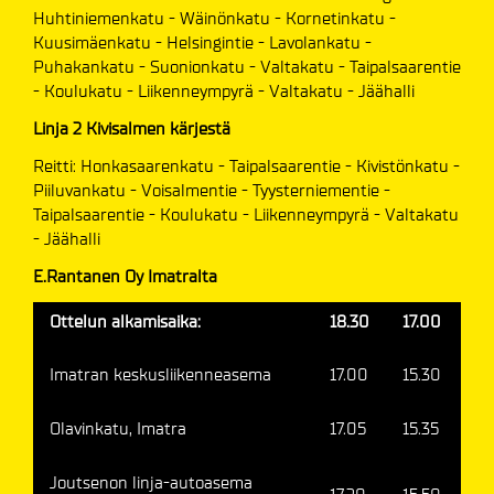
Huhtiniemenkatu - Wäinönkatu - Kornetinkatu -
Kuusimäenkatu - Helsingintie - Lavolankatu -
Puhakankatu - Suonionkatu - Valtakatu - Taipalsaarentie
- Koulukatu - Liikenneympyrä - Valtakatu - Jäähalli
Linja 2 Kivisalmen kärjestä
Reitti: Honkasaarenkatu - Taipalsaarentie - Kivistönkatu -
Piiluvankatu - Voisalmentie - Tyysterniementie -
Taipalsaarentie - Koulukatu - Liikenneympyrä - Valtakatu
- Jäähalli
E.Rantanen Oy Imatralta
Ottelun alkamisaika:
18.30
17.00
Imatran keskusliikenneasema
17.00
15.30
Olavinkatu, Imatra
17.05
15.35
Joutsenon linja-autoasema