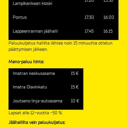
17.20
15.50
Lampikankaan kioski
Pontus
17.30
16.00
Lappeenrannan jäähalli
17.45
16.15
Paluukuljetus hallilta lähtee noin 15 minuuttia ottelun
päättymisen jälkeen.
Meno-paluu hinta:
Imatran keskusasema
15 €
Imatra Olavinkatu
15 €
Joutseno linja-autoasema
10 €
Lapset alle 12-vuotta -50 %
Jäähallilta vain paluukuljetus: