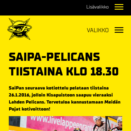
Navig
Navig
SAIPA-PELICANS
TIISTAINA KLO 18.30
SaiPan seuraava kotiottelu pelataan tiistaina
26.1.2016, jolloin Kisapuistoon saapuu vieraaksi
Lahden Pelicans. Tervetuloa kannustamaan Meidän
Pojat kotivoittoon!