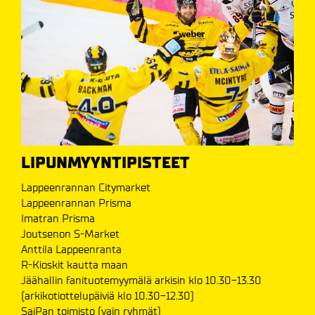
LIPUNMYYNTIPISTEET
Lappeenrannan Citymarket
Lappeenrannan Prisma
Imatran Prisma
Joutsenon S-Market
Anttila Lappeenranta
R-Kioskit kautta maan
Jäähallin fanituotemyymälä arkisin klo 10.30-13.30
(arkikotiottelupäiviä klo 10.30-12.30)
SaiPan toimisto (vain ryhmät)