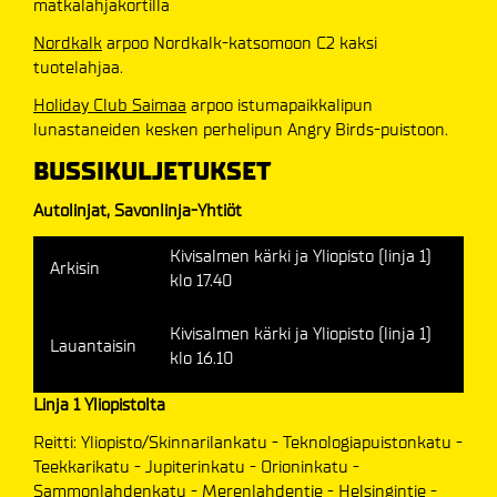
matkalahjakortilla
Nordkalk
arpoo Nordkalk-katsomoon C2 kaksi
tuotelahjaa.
Holiday Club Saimaa
arpoo istumapaikkalipun
lunastaneiden kesken perhelipun Angry Birds-puistoon.
BUSSIKULJETUKSET
Autolinjat, Savonlinja-Yhtiöt
Kivisalmen kärki ja Yliopisto (linja 1)
Arkisin
klo 17.40
Kivisalmen kärki ja Yliopisto (linja 1)
Lauantaisin
klo 16.10
Linja 1 Yliopistolta
Reitti: Yliopisto/Skinnarilankatu - Teknologiapuistonkatu -
Teekkarikatu - Jupiterinkatu - Orioninkatu -
Sammonlahdenkatu - Merenlahdentie - Helsingintie -