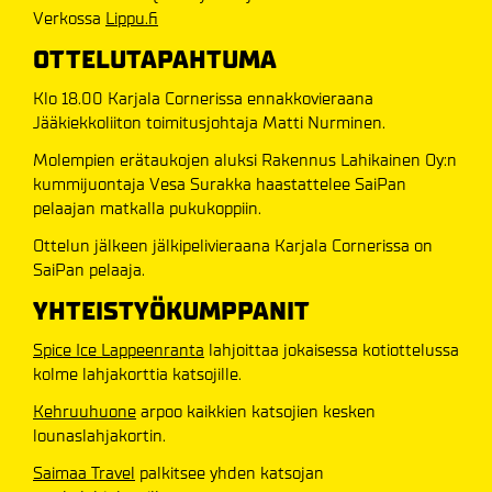
Verkossa
Lippu.fi
OTTELUTAPAHTUMA
Klo 18.00 Karjala Cornerissa ennakkovieraana
Jääkiekkoliiton toimitusjohtaja Matti Nurminen.
Molempien erätaukojen aluksi Rakennus Lahikainen Oy:n
kummijuontaja Vesa Surakka haastattelee SaiPan
pelaajan matkalla pukukoppiin.
Ottelun jälkeen jälkipelivieraana Karjala Cornerissa on
SaiPan pelaaja.
YHTEISTYÖKUMPPANIT
Spice Ice Lappeenranta
lahjoittaa jokaisessa kotiottelussa
kolme lahjakorttia katsojille.
Kehruuhuone
arpoo kaikkien katsojien kesken
lounaslahjakortin.
Saimaa Travel
palkitsee yhden katsojan