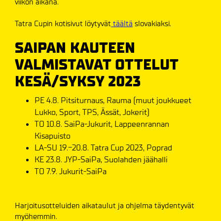
viikon aikana.
Tatra Cupin kotisivut löytyvät
täältä
slovakiaksi.
SAIPAN KAUTEEN
VALMISTAVAT OTTELUT
KESÄ/SYKSY 2023
PE 4.8. Pitsiturnaus, Rauma (muut joukkueet
Lukko, Sport, TPS, Ässät, Jokerit)
TO 10.8. SaiPa-Jukurit, Lappeenrannan
Kisapuisto
LA-SU 19.-20.8. Tatra Cup 2023, Poprad
KE 23.8. JYP-SaiPa, Suolahden jäähalli
TO 7.9. Jukurit-SaiPa
Harjoitusotteluiden aikataulut ja ohjelma täydentyvät
myöhemmin.