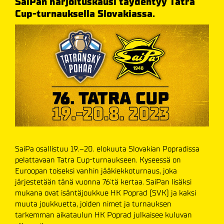
SaiPan harjoituskausi täydentyy Tatra
Cup-turnauksella Slovakiassa.
SaiPa osallistuu 19.–20. elokuuta Slovakian Popradissa
pelattavaan Tatra Cup-turnaukseen. Kyseessä on
Euroopan toiseksi vanhin jääkiekkoturnaus, joka
järjestetään tänä vuonna 76:tä kertaa. SaiPan lisäksi
mukana ovat isäntäjoukkue HK Poprad (SVK) ja kaksi
muuta joukkuetta, joiden nimet ja turnauksen
tarkemman aikataulun HK Poprad julkaisee kuluvan