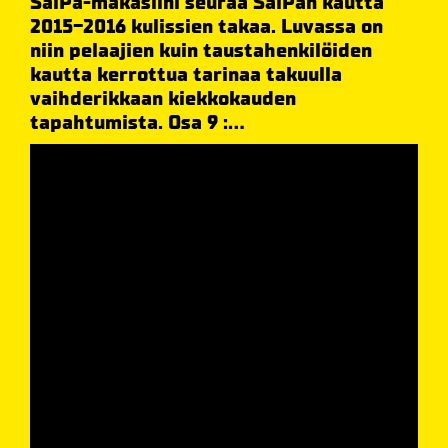
SaiPa-makasiini seuraa SaiPan kautta
2015-2016 kulissien takaa. Luvassa on
niin pelaajien kuin taustahenkilöiden
kautta kerrottua tarinaa takuulla
vaihderikkaan kiekkokauden
tapahtumista. Osa 9 :...