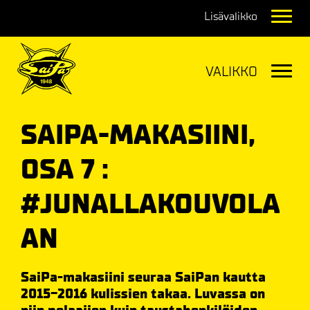
Navig
Navig
SAIPA-MAKASIINI,
OSA 7 :
#JUNALLAKOUVOLA
AN
SaiPa-makasiini seuraa SaiPan kautta
2015-2016 kulissien takaa. Luvassa on