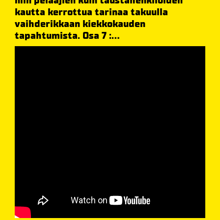
niin pelaajien kuin taustahenkilöiden
kautta kerrottua tarinaa takuulla
vaihderikkaan kiekkokauden
tapahtumista. Osa 7 :...