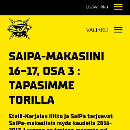
Navig
Navig
SAIPA-MAKASIINI
16-17, OSA 3 :
TAPASIMME
TORILLA
Etelä-Karjalan liitto ja SaiPa tarjoavat
SaiPa-makasiinin myös kaudella 2016-