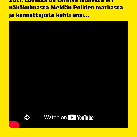
2017. Luvassa on tarinaa monesta eri
näkökulmasta Meidän Poikien matkasta
ja kannattajista kohti ensi...