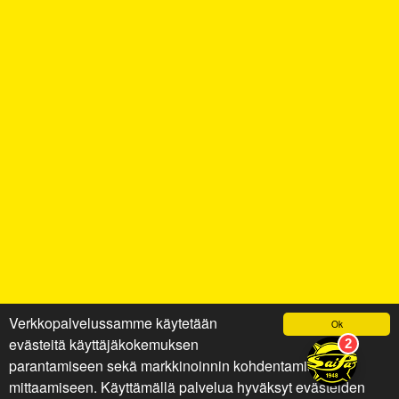
Verkkopalvelussamme käytetään
Ok
evästeitä käyttäjäkokemuksen
parantamiseen sekä markkinoinnin kohdentamiseen ja
mittaamiseen. Käyttämällä palvelua hyväksyt evästeiden