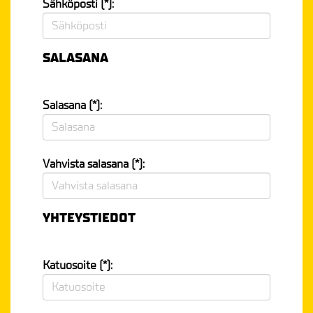
Sähköposti (*):
SALASANA
Salasana (*):
Vahvista salasana (*):
YHTEYSTIEDOT
Katuosoite (*):