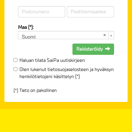
Maa (*):
Suomi
Rekisteröidy
Haluan tilata SaiPa uutiskirjeen
Olen lukenut
tietosuojaselosteen
ja hyväksyn
henkilötietojeni käsittelyn (*)
(*) Tieto on pakollinen