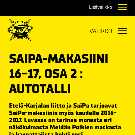
Navig
Navig
SAIPA-MAKASIINI
16-17, OSA 2 :
AUTOTALLI
Etelä-Karjalan liitto ja SaiPa tarjoavat
SaiPa-makasiinin myös kaudella 2016-
2017. Luvassa on tarinaa monesta eri
näkökulmasta Meidän Poikien matkasta
ja kannattajista kohti ensi...