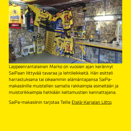
Lappeenrantalainen Marko on vuosien ajan kerännyt
SaiPaan liittyvää tavaraa ja lehtileikkeitä. Hän esitteli
harrastuksena tai oikeammin elämäntapansa SaiPa-
makasiinille muistellen samalla rakkaimpia esineitään ja
muistorikkaimpia hetkiään keltamustien kannattajana.
SaiPa-makasiinin tarjotaa Teille
Etelä-Karjalan Liitto
.