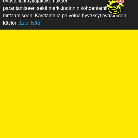
evästeitä käyttäjäkokemuksen
parantamiseen sekä markkinoinnin kohdentamiseen ja
mittaamiseen. Käyttämällä palvelua hyväksyt evästeiden
käytön.
Lue lisää