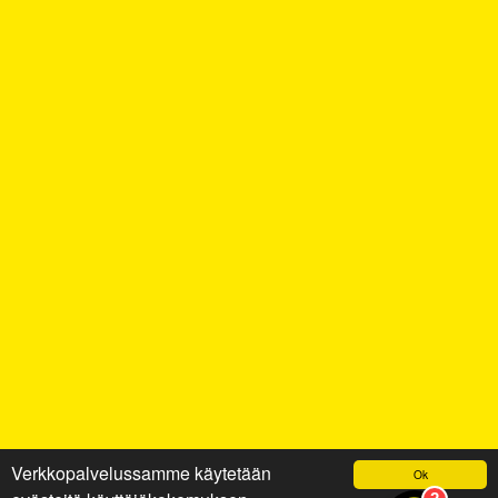
Verkkopalvelussamme käytetään
Ok