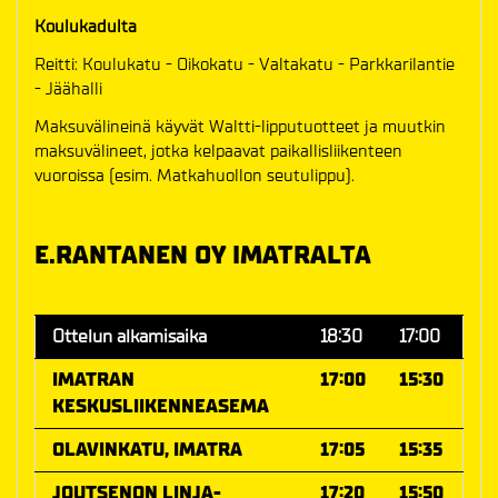
Koulukadulta
Reitti: Koulukatu - Oikokatu - Valtakatu - Parkkarilantie
- Jäähalli
Maksuvälineinä käyvät Waltti-lipputuotteet ja muutkin
maksuvälineet, jotka kelpaavat paikallisliikenteen
vuoroissa (esim. Matkahuollon seutulippu).
E.RANTANEN OY IMATRALTA
Ottelun alkamisaika
18:30
17:00
IMATRAN
17:00
15:30
KESKUSLIIKENNEASEMA
OLAVINKATU, IMATRA
17:05
15:35
JOUTSENON LINJA-
17:20
15:50