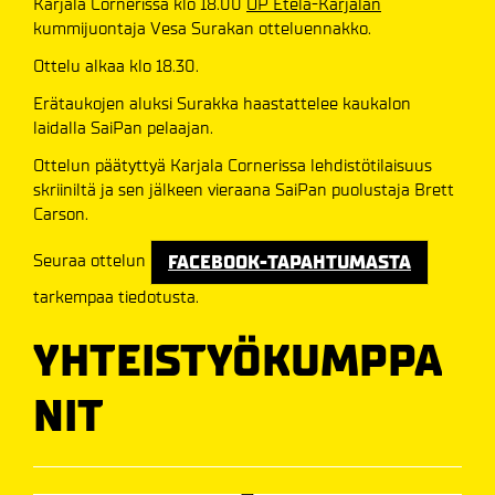
Karjala Cornerissa klo 18.00
OP Etelä-Karjalan
kummijuontaja Vesa Surakan otteluennakko.
Ottelu alkaa klo 18.30.
Erätaukojen aluksi Surakka haastattelee kaukalon
laidalla SaiPan pelaajan.
Ottelun päätyttyä Karjala Cornerissa lehdistötilaisuus
skriiniltä ja sen jälkeen vieraana SaiPan puolustaja Brett
Carson.
Seuraa ottelun
FACEBOOK-TAPAHTUMASTA
tarkempaa tiedotusta.
YHTEISTYÖKUMPPA
NIT