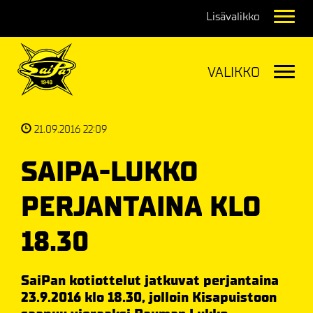
Navig
Navig
21.09.2016 22:09
SAIPA-LUKKO
PERJANTAINA KLO
18.30
SaiPan kotiottelut jatkuvat perjantaina
23.9.2016 klo 18.30, jolloin Kisapuistoon