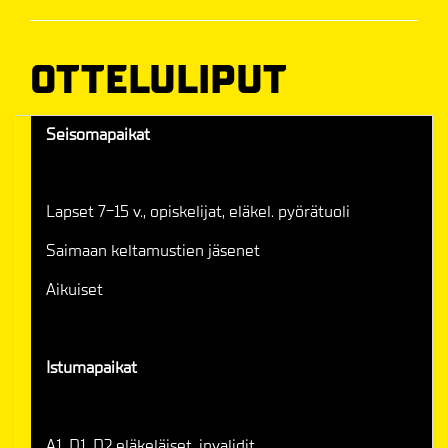
OTTELULIPUT
Seisomapaikat
Lapset 7-15 v., opiskelijat, eläkel. pyörätuoli
Saimaan keltamustien jäsenet
Aikuiset
Istumapaikat
A1, D1, D2 eläkeläiset, invalidit