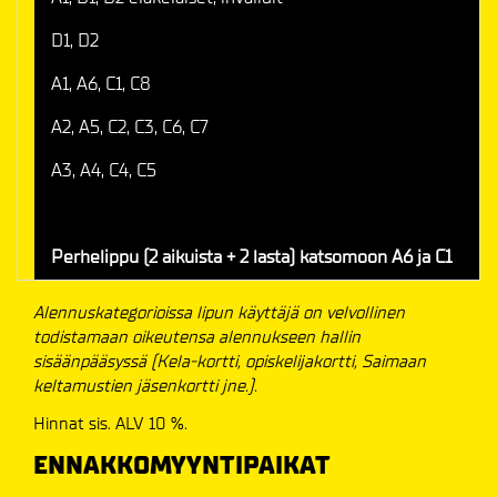
D1, D2
A1, A6, C1, C8
A2, A5, C2, C3, C6, C7
A3, A4, C4, C5
Perhelippu (2 aikuista + 2 lasta) katsomoon A6 ja C1
Alennuskategorioissa lipun käyttäjä on velvollinen
todistamaan oikeutensa alennukseen hallin
sisäänpääsyssä (Kela-kortti, opiskelijakortti, Saimaan
keltamustien jäsenkortti jne.).
Hinnat sis. ALV 10 %.
ENNAKKOMYYNTIPAIKAT