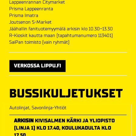
Lappeenrannan Citymarket
Prisma Lappeenranta
Prisma Imatra
Joutsenon S-Market
Jäähallin fanituotemyymälä arkisin klo 10.30-13.30
R-Kioskit kautta maan (tapahtumanumero 113401)
SaiPan toimisto (vain ryhmät)
VERKOSSA LIPPU.FI
BUSSIKULJETUKSET
Autolinjat, Savonlinja-Yhtiöt
ARKISIN
KIVISALMEN KÄRKI JA YLIOPISTO
(LINJA 1) KLO 17.40, KOULUKADULTA KLO
17.50