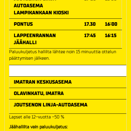
AUTOASEMA
LAMPIKANKAAN KIOSKI
PONTUS
17.30
16:00
LAPPEENRANNAN
17:45
16:15
JÄÄHALLI
Paluukuljetus hallilta lähtee noin 15 minuuttia ottelun
päättymisen jälkeen.
Meno-paluu hinta
IMATRAN KESKUSASEMA
OLAVINKATU, IMATRA
JOUTSENON LINJA-AUTOASEMA
Lapset alle 12-vuotta -50 %
Jäähallilta vain paluukuljetus: