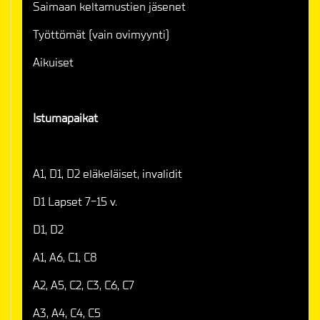
Saimaan keltamustien jäsenet
Työttömät (vain ovimyynti)
Aikuiset
Istumapaikat
A1, D1, D2 eläkeläiset, invalidit
D1 Lapset 7-15 v.
D1, D2
A1, A6, C1, C8
A2, A5, C2, C3, C6, C7
A3, A4, C4, C5