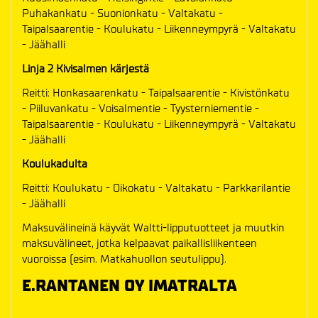
Puhakankatu - Suonionkatu - Valtakatu -
Taipalsaarentie - Koulukatu - Liikenneympyrä - Valtakatu
- Jäähalli
Linja 2 Kivisalmen kärjestä
Reitti: Honkasaarenkatu - Taipalsaarentie - Kivistönkatu
- Piiluvankatu - Voisalmentie - Tyysterniementie -
Taipalsaarentie - Koulukatu - Liikenneympyrä - Valtakatu
- Jäähalli
Koulukadulta
Reitti: Koulukatu - Oikokatu - Valtakatu - Parkkarilantie
- Jäähalli
Maksuvälineinä käyvät Waltti-lipputuotteet ja muutkin
maksuvälineet, jotka kelpaavat paikallisliikenteen
vuoroissa (esim. Matkahuollon seutulippu).
E.RANTANEN OY IMATRALTA