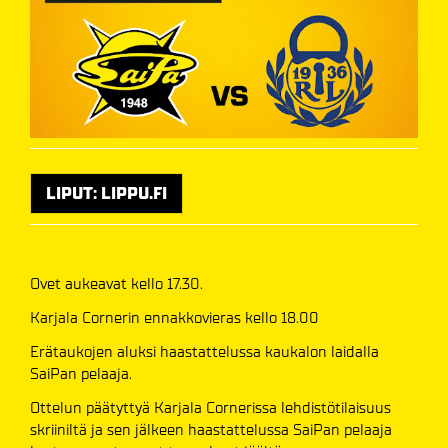
LIPUT: LIPPU.FI
Ovet aukeavat kello 17.30.
Karjala Cornerin ennakkovieras kello 18.00
Erätaukojen aluksi haastattelussa kaukalon laidalla
SaiPan pelaaja.
Ottelun päätyttyä Karjala Cornerissa lehdistötilaisuus
skriiniltä ja sen jälkeen haastattelussa SaiPan pelaaja