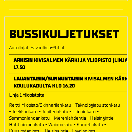
BUSSIKULJETUKSET
Autolinjat, Savonlinja-Yhtiöt
ARKISIN
KIVISALMEN KÄRKI JA YLIOPISTO (LINJA 1
17.50
LAUANTAISIN/SUNNUNTAISIN
KIVISALMEN KÄRKI K
KOULUKADULTA KLO 16.20
Linja 1 Yliopistolta
Reitti: Yliopisto/Skinnarilankatu - Teknologiapuistonkatu
- Teekkarikatu - Jupiterinkatu - Orioninkatu -
Sammonlahdenkatu - Merenlahdentie - Helsingintie -
Huhtiniemenkatu - Wäinönkatu - Kornetinkatu -
Kuusimäenkatu - Helsingintie - Lavolankatu -