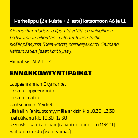
Perhelippu (2 aikuista + 2 lasta) katsomoon A6 ja C1
Alennuskategorioissa lipun käyttäjä on velvollinen
todistamaan oikeutensa alennukseen hallin
sisäänpääsyssä (Kela-kortti, opiskelijakortti, Saimaan
keltamustien jäsenkortti jne.).
Hinnat sis. ALV 10 %.
ENNAKKOMYYNTIPAIKAT
Lappeenrannan Citymarket
Prisma Lappeenranta
Prisma Imatra
Joutsenon S-Market
Jäähallin fanituotemyymälä arkisin klo 10.30-13.30
(pelipäivänä klo 10.30-12.30)
R-Kioskit kautta maan (tapahtumanumero 113401)
SaiPan toimisto (vain ryhmät)