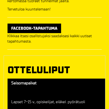
kertomassa tuoreet tunnelmat jäältä.
Tervetuloa kuuntelemaan!
FACEBOOK-TAPAHTUMA
Klikkaa itsesi osallistujaksi saadaksesi kaikki uutiset
tapahtumasta.
OTTELULIPUT
Seisomapaikat
Lapset 7-15 v., opiskelijat, eläkel. pyörätuoli