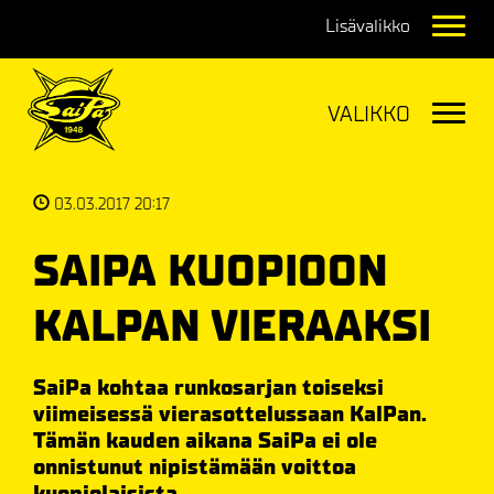
Navig
Navig
03.03.2017 20:17
SAIPA KUOPIOON
KALPAN VIERAAKSI
SaiPa kohtaa runkosarjan toiseksi
viimeisessä vierasottelussaan KalPan.
Tämän kauden aikana SaiPa ei ole
onnistunut nipistämään voittoa
kuopiolaisista.