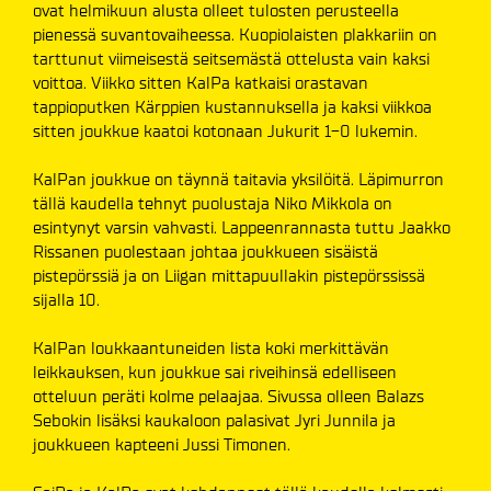
ovat helmikuun alusta olleet tulosten perusteella
pienessä suvantovaiheessa. Kuopiolaisten plakkariin on
tarttunut viimeisestä seitsemästä ottelusta vain kaksi
voittoa. Viikko sitten KalPa katkaisi orastavan
tappioputken Kärppien kustannuksella ja kaksi viikkoa
sitten joukkue kaatoi kotonaan Jukurit 1-0 lukemin.
KalPan joukkue on täynnä taitavia yksilöitä. Läpimurron
tällä kaudella tehnyt puolustaja Niko Mikkola on
esintynyt varsin vahvasti. Lappeenrannasta tuttu Jaakko
Rissanen puolestaan johtaa joukkueen sisäistä
pistepörssiä ja on Liigan mittapuullakin pistepörssissä
sijalla 10.
KalPan loukkaantuneiden lista koki merkittävän
leikkauksen, kun joukkue sai riveihinsä edelliseen
otteluun peräti kolme pelaajaa. Sivussa olleen Balazs
Sebokin lisäksi kaukaloon palasivat Jyri Junnila ja
joukkueen kapteeni Jussi Timonen.