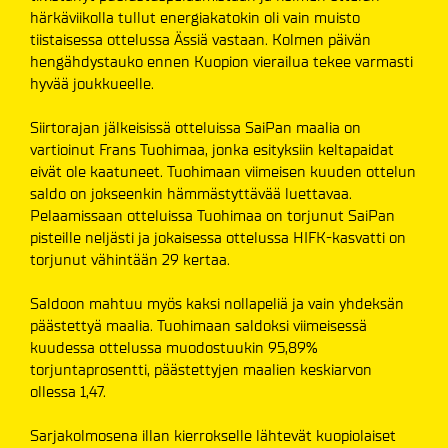
härkäviikolla tullut energiakatokin oli vain muisto
tiistaisessa ottelussa Ässiä vastaan. Kolmen päivän
hengähdystauko ennen Kuopion vierailua tekee varmasti
hyvää joukkueelle.
Siirtorajan jälkeisissä otteluissa SaiPan maalia on
vartioinut Frans Tuohimaa, jonka esityksiin keltapaidat
eivät ole kaatuneet. Tuohimaan viimeisen kuuden ottelun
saldo on jokseenkin hämmästyttävää luettavaa.
Pelaamissaan otteluissa Tuohimaa on torjunut SaiPan
pisteille neljästi ja jokaisessa ottelussa HIFK-kasvatti on
torjunut vähintään 29 kertaa.
Saldoon mahtuu myös kaksi nollapeliä ja vain yhdeksän
päästettyä maalia. Tuohimaan saldoksi viimeisessä
kuudessa ottelussa muodostuukin 95,89%
torjuntaprosentti, päästettyjen maalien keskiarvon
ollessa 1,47.
Sarjakolmosena illan kierrokselle lähtevät kuopiolaiset