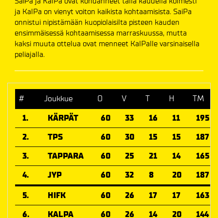
SaiPa ja KalPa ovat kohdanneet tällä kaudella kolmesti
ja KalPa on vienyt voiton kaikista kohtaamisista. SaiPa
onnistui nipistämään kuopiolaisilta pisteen kauden
ensimmäisessä kohtaamisessa marraskuussa, mutta
kaksi muuta ottelua ovat menneet KalPalle varsinaisella
peliajalla.
#
Joukkue
O
V
T
H
TM
1.
KÄRPÄT
60
33
16
11
195
2.
TPS
60
30
15
15
187
3.
TAPPARA
60
25
21
14
165
4.
JYP
60
32
8
20
187
5.
HIFK
60
26
17
17
163
6.
KALPA
60
26
14
20
144