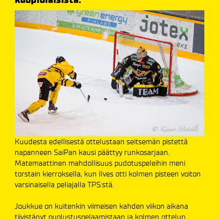
Kuudesta edellisestä ottelustaan seitsemän pistettä
napanneen SaiPan kausi päättyy runkosarjaan.
Matemaattinen mahdollisuus pudotuspeleihin meni
torstain kierroksella, kun Ilves otti kolmen pisteen voiton
varsinaisella peliajalla TPS:stä.
Joukkue on kuitenkin viimeisen kahden viikon aikana
tiivistänyt puolustuspelaamistaan ja kolmen ottelun