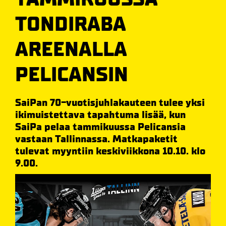
TONDIRABA
AREENALLA
PELICANSIN
SaiPan 70-vuotisjuhlakauteen tulee yksi
ikimuistettava tapahtuma lisää, kun
SaiPa pelaa tammikuussa Pelicansia
vastaan Tallinnassa. Matkapaketit
tulevat myyntiin keskiviikkona 10.10. klo
9.00.