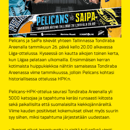
Pelicans ja SaiPa iskevät yhteen Tallinnassa Tondiraba
Areenalla tammikuun 26. päivä kello 20.00 alkavassa
Liiga-ottelussa. Kyseessä on kautta aikojen toinen kerta,
kun Liigaa pelataan ulkomailla. Ensimmäisen kerran
kotimaista huippukiekkoa nähtiin samaisessa Tondiraba
Areenassa viime tammikuussa, jolloin Pelicans kohtasi
historiallisessa ottelussa HPK:n.
Pelicans-HPK-ottelua seurasi Tondiraba Areenalla yli
5000 katsojaa ja tapahtuma keräsi runsaasti kiitosta
sekä paikallisilta että suomalaisilta kiekkojännäreiltä.
Viime kauden positiiviset kokemukset olivat myös suurin
syy siihen, miksi tapahtuma järjestetään uudestaan.
- Ihmiset olivat innostuneita ja sieltä tuli selkeä viesti