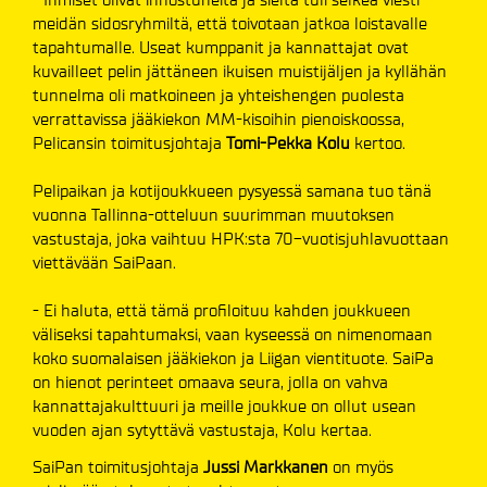
meidän sidosryhmiltä, että toivotaan jatkoa loistavalle
tapahtumalle. Useat kumppanit ja kannattajat ovat
kuvailleet pelin jättäneen ikuisen muistijäljen ja kyllähän
tunnelma oli matkoineen ja yhteishengen puolesta
verrattavissa jääkiekon MM-kisoihin pienoiskoossa,
Pelicansin toimitusjohtaja
Tomi-Pekka Kolu
kertoo.
Pelipaikan ja kotijoukkueen pysyessä samana tuo tänä
vuonna Tallinna-otteluun suurimman muutoksen
vastustaja, joka vaihtuu HPK:sta 70-vuotisjuhlavuottaan
viettävään SaiPaan.
- Ei haluta, että tämä profiloituu kahden joukkueen
väliseksi tapahtumaksi, vaan kyseessä on nimenomaan
koko suomalaisen jääkiekon ja Liigan vientituote. SaiPa
on hienot perinteet omaava seura, jolla on vahva
kannattajakulttuuri ja meille joukkue on ollut usean
vuoden ajan sytyttävä vastustaja, Kolu kertaa.
SaiPan toimitusjohtaja
Jussi Markkanen
on myös