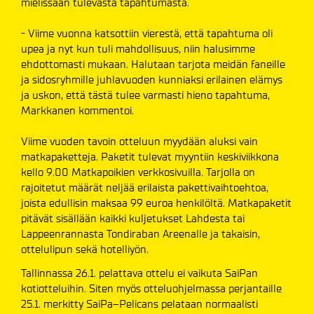
mielissään tulevasta tapahtumasta.
- Viime vuonna katsottiin vierestä, että tapahtuma oli
upea ja nyt kun tuli mahdollisuus, niin halusimme
ehdottomasti mukaan. Halutaan tarjota meidän faneille
ja sidosryhmille juhlavuoden kunniaksi erilainen elämys
ja uskon, että tästä tulee varmasti hieno tapahtuma,
Markkanen kommentoi.
Viime vuoden tavoin otteluun myydään aluksi vain
matkapaketteja. Paketit tulevat myyntiin keskiviikkona
kello 9.00 Matkapoikien verkkosivuilla. Tarjolla on
rajoitetut määrät neljää erilaista pakettivaihtoehtoa,
joista edullisin maksaa 99 euroa henkilöltä. Matkapaketit
pitävät sisällään kaikki kuljetukset Lahdesta tai
Lappeenrannasta Tondiraban Areenalle ja takaisin,
ottelulipun sekä hotelliyön.
Tallinnassa 26.1. pelattava ottelu ei vaikuta SaiPan
kotiotteluihin. Siten myös otteluohjelmassa perjantaille
25.1. merkitty SaiPa–Pelicans pelataan normaalisti