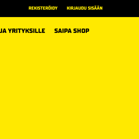
REKISTERÖIDY
KIRJAUDU SISÄÄN
 JA YRITYKSILLE
SAIPA SHOP