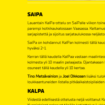
SAIPA
Lauantain KalPa-ottelu on SaiPalle viikon toinen
parempi kotkikaukalossaan Vaasassa. Keltamust
sarjapistettä ja sijoitus sarjataulukossa neljästo
SaiPa on kohdannut KalPan kolmesti tällä kaude
hyväksi 2-1.
Kerran tällä kaudella KalPaa vastaan maalinte
kolmesta yli 10 maalin pelaajasta. Ojantakasen 
osuneet tällä kaudella yli 10 kertaa.
Tino Metsävainion
ja
Joel Olkkosen
lisäksi tul
loukkaantuneiden listalla pitkäaikaistoipilaide
KALPA
Viidestä edellisestä ottelusta neljä voittanut 