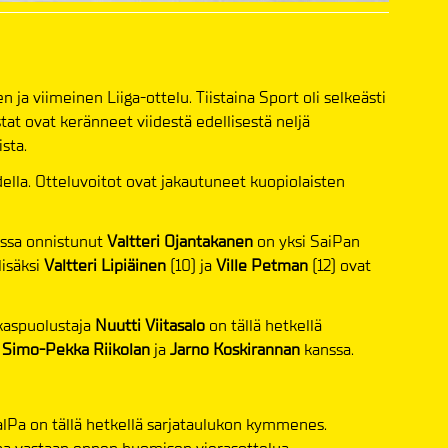
 ja viimeinen Liiga-ottelu. Tiistaina Sport oli selkeästi
at ovat keränneet viidestä edellisestä neljä
ista.
lla. Otteluvoitot ovat jakautuneet kuopiolaisten
ossa onnistunut
Valtteri Ojantakanen
on yksi SaiPan
lisäksi
Valtteri Lipiäinen
(10) ja
Ville Petman
(12) ovat
okaspuolustaja
Nuutti Viitasalo
on tällä hetkellä
n
Simo-Pekka Riikolan
ja
Jarno Koskirannan
kanssa.
KalPa on tällä hetkellä sarjataulukon kymmenes.