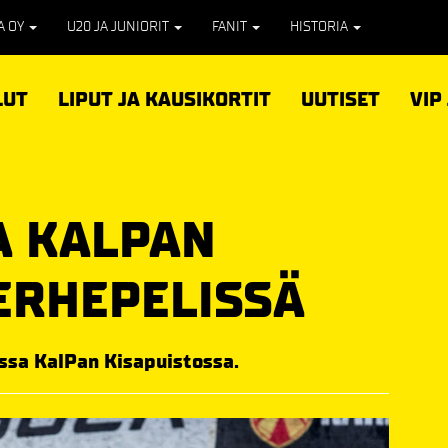
PA OY
U20 JA JUNIORIT
FANIT
HISTORIA
LUT
LIPUT JA KAUSIKORTIT
UUTISET
VIP
A KALPAN
ERHEPELISSÄ
ussa KalPan Kisapuistossa.