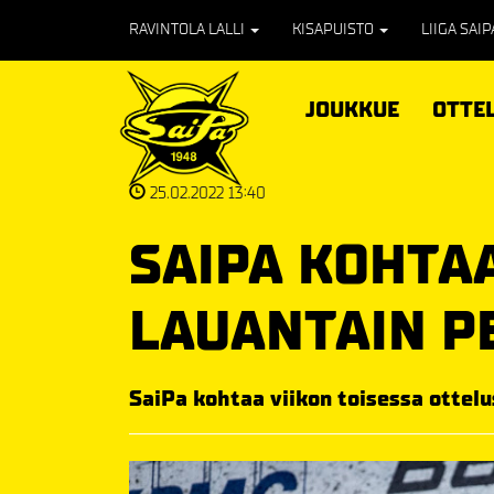
RAVINTOLA LALLI
KISAPUISTO
LIIGA SAI
JOUKKUE
OTTE
25.02.2022 13:40
SAIPA KOHTA
LAUANTAIN P
SaiPa kohtaa viikon toisessa ottel