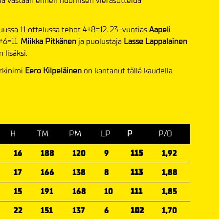
koa vastaan ennen huomisen vierasottelua
uussa 11 ottelussa tehot 4+8=12. 23-vuotias
Aapeli
+6=11.
Miikka Pitkänen
ja puolustaja
Lasse Lappalainen
 lisäksi.
ärkinimi
Eero Kilpeläinen
on kantanut tällä kaudella
H
TM
PM
LP
P
P/O
16
188
120
9
115
1,92
17
166
138
8
113
1,88
15
191
168
10
111
1,85
22
151
137
6
102
1,70