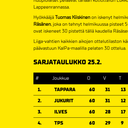
Kuopiolaiset pelaavat tänään kotiottelun Luk
Lappeenrannassa.
Hyökkääjä
Tuomas Kiiskinen
on iskenyt helmik
Räsänen
, joka on tehnyt helmikuussa pisteet 5
ovat iskeneet 30 pistettä tällä kaudella Räsäsen
Liiga-vahtien kaikkien aikojen ottelutilaston k
päävastuun KalPa-maalilla pelaten 30 ottelua.
SARJATAULUKKO 25.2.
#
Joukkue
O
V
T
1.
TAPPARA
60
31
13
2.
JUKURIT
60
31
12
3.
ILVES
60
28
17
4.
TPS
60
29
9