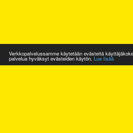
Verkkopalvelussamme käytetään evästeitä käyttäjäkok
palvelua hyväksyt evästeiden käytön.
Lue lisää