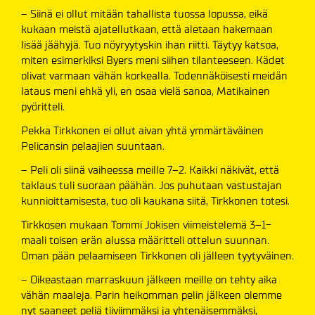
– Siinä ei ollut mitään tahallista tuossa lopussa, eikä
kukaan meistä ajatellutkaan, että aletaan hakemaan
lisää jäähyjä. Tuo nöyryytyskin ihan riitti. Täytyy katsoa,
miten esimerkiksi Byers meni siihen tilanteeseen. Kädet
olivat varmaan vähän korkealla. Todennäköisesti meidän
lataus meni ehkä yli, en osaa vielä sanoa, Matikainen
pyöritteli.
Pekka Tirkkonen ei ollut aivan yhtä ymmärtäväinen
Pelicansin pelaajien suuntaan.
– Peli oli siinä vaiheessa meille 7–2. Kaikki näkivät, että
taklaus tuli suoraan päähän. Jos puhutaan vastustajan
kunnioittamisesta, tuo oli kaukana siitä, Tirkkonen totesi.
Tirkkosen mukaan Tommi Jokisen viimeistelemä 3–1-
maali toisen erän alussa määritteli ottelun suunnan.
Oman pään pelaamiseen Tirkkonen oli jälleen tyytyväinen.
– Oikeastaan marraskuun jälkeen meille on tehty aika
vähän maaleja. Parin heikomman pelin jälkeen olemme
nyt saaneet peliä tiiviimmäksi ja yhtenäisemmäksi,