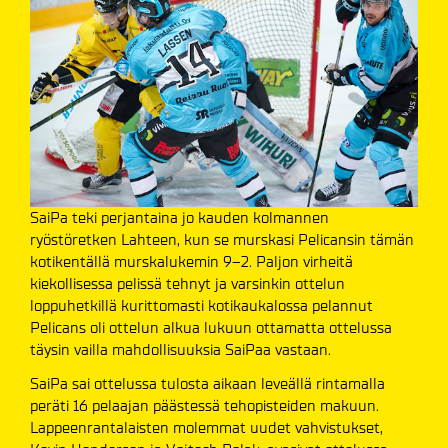
SaiPa teki perjantaina jo kauden kolmannen
ryöstöretken Lahteen, kun se murskasi Pelicansin tämän
kotikentällä murskalukemin 9–2. Paljon virheitä
kiekollisessa pelissä tehnyt ja varsinkin ottelun
loppuhetkillä kurittomasti kotikaukalossa pelannut
Pelicans oli ottelun alkua lukuun ottamatta ottelussa
täysin vailla mahdollisuuksia SaiPaa vastaan.
SaiPa sai ottelussa tulosta aikaan leveällä rintamalla
peräti 16 pelaajan päästessä tehopisteiden makuun.
Lappeenrantalaisten molemmat uudet vahvistukset,