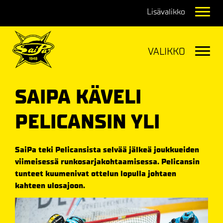
Navig
Navig
SAIPA KÄVELI
PELICANSIN YLI
SaiPa teki Pelicansista selvää jälkeä joukkueiden
viimeisessä runkosarjakohtaamisessa. Pelicansin
tunteet kuumenivat ottelun lopulla johtaen
kahteen ulosajoon.