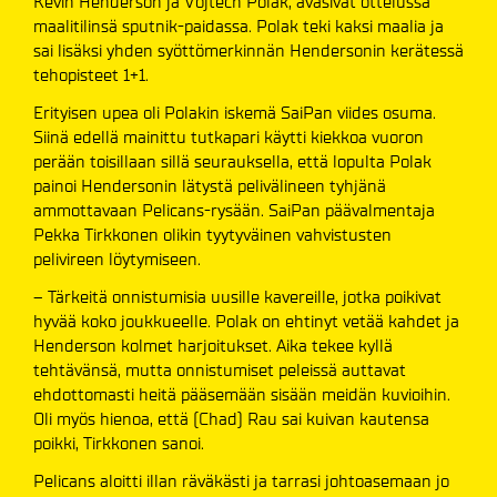
Kevin Henderson ja Vojtech Polak, avasivat ottelussa
maalitilinsä sputnik-paidassa. Polak teki kaksi maalia ja
sai lisäksi yhden syöttömerkinnän Hendersonin kerätessä
tehopisteet 1+1.
Erityisen upea oli Polakin iskemä SaiPan viides osuma.
Siinä edellä mainittu tutkapari käytti kiekkoa vuoron
perään toisillaan sillä seurauksella, että lopulta Polak
painoi Hendersonin lätystä pelivälineen tyhjänä
ammottavaan Pelicans-rysään. SaiPan päävalmentaja
Pekka Tirkkonen olikin tyytyväinen vahvistusten
pelivireen löytymiseen.
– Tärkeitä onnistumisia uusille kavereille, jotka poikivat
hyvää koko joukkueelle. Polak on ehtinyt vetää kahdet ja
Henderson kolmet harjoitukset. Aika tekee kyllä
tehtävänsä, mutta onnistumiset peleissä auttavat
ehdottomasti heitä pääsemään sisään meidän kuvioihin.
Oli myös hienoa, että (Chad) Rau sai kuivan kautensa
poikki, Tirkkonen sanoi.
Pelicans aloitti illan räväkästi ja tarrasi johtoasemaan jo