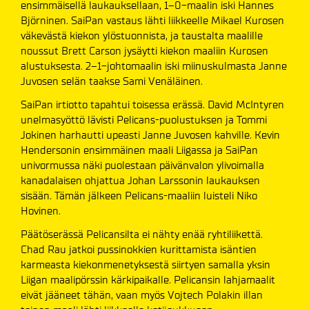
ensimmäisellä laukauksellaan, 1–0-maalin iski Hannes
Björninen. SaiPan vastaus lähti liikkeelle Mikael Kurosen
väkevästä kiekon ylöstuonnista, ja taustalta maalille
noussut Brett Carson jysäytti kiekon maaliin Kurosen
alustuksesta. 2–1-johtomaalin iski miinuskulmasta Janne
Juvosen selän taakse Sami Venäläinen.
SaiPan irtiotto tapahtui toisessa erässä. David McIntyren
unelmasyöttö lävisti Pelicans-puolustuksen ja Tommi
Jokinen harhautti upeasti Janne Juvosen kahville. Kevin
Hendersonin ensimmäinen maali Liigassa ja SaiPan
univormussa näki puolestaan päivänvalon ylivoimalla
kanadalaisen ohjattua Johan Larssonin laukauksen
sisään. Tämän jälkeen Pelicans-maaliin luisteli Niko
Hovinen.
Päätöserässä Pelicansilta ei nähty enää ryhtiliikettä.
Chad Rau jatkoi pussinokkien kurittamista isäntien
karmeasta kiekonmenetyksestä siirtyen samalla yksin
Liigan maalipörssin kärkipaikalle. Pelicansin lahjamaalit
eivät jääneet tähän, vaan myös Vojtech Polakin illan