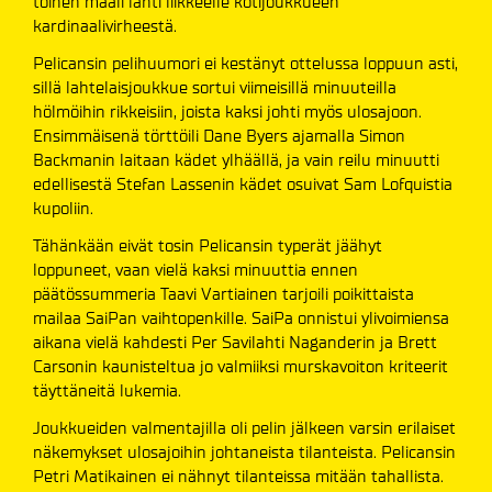
toinen maali lähti liikkeelle kotijoukkueen
kardinaalivirheestä.
Pelicansin pelihuumori ei kestänyt ottelussa loppuun asti,
sillä lahtelaisjoukkue sortui viimeisillä minuuteilla
hölmöihin rikkeisiin, joista kaksi johti myös ulosajoon.
Ensimmäisenä törttöili Dane Byers ajamalla Simon
Backmanin laitaan kädet ylhäällä, ja vain reilu minuutti
edellisestä Stefan Lassenin kädet osuivat Sam Lofquistia
kupoliin.
Tähänkään eivät tosin Pelicansin typerät jäähyt
loppuneet, vaan vielä kaksi minuuttia ennen
päätössummeria Taavi Vartiainen tarjoili poikittaista
mailaa SaiPan vaihtopenkille. SaiPa onnistui ylivoimiensa
aikana vielä kahdesti Per Savilahti Naganderin ja Brett
Carsonin kaunisteltua jo valmiiksi murskavoiton kriteerit
täyttäneitä lukemia.
Joukkueiden valmentajilla oli pelin jälkeen varsin erilaiset
näkemykset ulosajoihin johtaneista tilanteista. Pelicansin
Petri Matikainen ei nähnyt tilanteissa mitään tahallista.