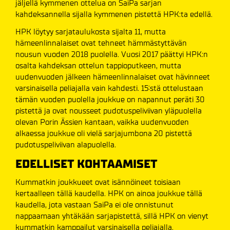
jäljellä kymmenen ottelua on SaiPa sarjan
kahdeksannella sijalla kymmenen pistettä HPK:ta edellä.
HPK löytyy sarjataulukosta sijalta 11, mutta
hämeenlinnalaiset ovat tehneet hämmästyttävän
nousun vuoden 2018 puolella. Vuosi 2017 päättyi HPK:n
osalta kahdeksan ottelun tappioputkeen, mutta
uudenvuoden jälkeen hämeenlinnalaiset ovat hävinneet
varsinaisella peliajalla vain kahdesti. 15:stä ottelustaan
tämän vuoden puolella joukkue on napannut peräti 30
pistettä ja ovat nousseet pudotuspeliviivan yläpuolella
olevan Porin Ässien kantaan, vaikka uudenvuoden
alkaessa joukkue oli vielä sarjajumbona 20 pistettä
pudotuspeliviivan alapuolella.
EDELLISET KOHTAAMISET
Kummatkin joukkueet ovat isännöineet toisiaan
kertaalleen tällä kaudella. HPK on ainoa joukkue tällä
kaudella, jota vastaan SaiPa ei ole onnistunut
nappaamaan yhtäkään sarjapistettä, sillä HPK on vienyt
kummatkin kamppailut varsinaisella peliajalla.