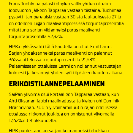
Frans Tuohimaa palasi tolppien väliin yhden ottelun
lepovuoron jälkeen Tapparaa vastaan tiistaina. Tuohimaa
pysäytti tamperelaisia vastaan 30:stä laukauksesta 27 ja
on edelleen Liigan maalivahtipörssissä torjuntaprosentilla
mitattuna sarjan viidenneksi paras maalivahti
torjuntaprosentilla 92,32%.
HPK:n ykkösvahti tällä kaudella on ollut Emil Larmi.
Sarjan yhdeksänneksi paras maalivahti on pelannut
36:ssa ottelussa torjuntaprosentilla 91,68%.
Pelaamissaan otteluissa Larmi on nollannut vastustajan
kolmesti ja kerännyt yhden syöttöpisteen kauden aikana.
ERIKOISTILANNEPELAAMINEN
SaiPan ylivoima osui kertaalleen Tapparaa vastaan, kun
Ahti Oksanen lapioi maalinedustalta kiekon ohi Dominik
Hrachovinan. 300:n ylivoimaminuutin rajan edellisessä
ottelussa rikkonut joukkue on onnistunut ylivoimalla
17,62%:n tehokkuudella.
HPK puolestaan on sarjan kolmanneksi tehokkain