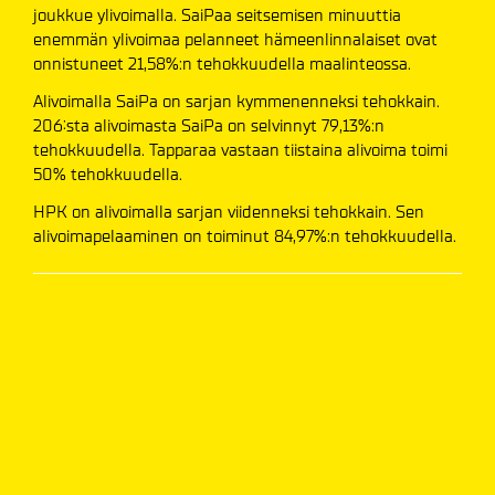
joukkue ylivoimalla. SaiPaa seitsemisen minuuttia
enemmän ylivoimaa pelanneet hämeenlinnalaiset ovat
onnistuneet 21,58%:n tehokkuudella maalinteossa.
Alivoimalla SaiPa on sarjan kymmenenneksi tehokkain.
206:sta alivoimasta SaiPa on selvinnyt 79,13%:n
tehokkuudella. Tapparaa vastaan tiistaina alivoima toimi
50% tehokkuudella.
HPK on alivoimalla sarjan viidenneksi tehokkain. Sen
alivoimapelaaminen on toiminut 84,97%:n tehokkuudella.