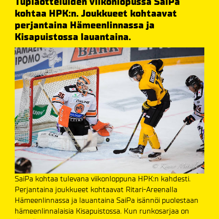
Tuplaotteluiden viikonlopussa SaiPa
kohtaa HPK:n. Joukkueet kohtaavat
perjantaina Hämeenlinnassa ja
Kisapuistossa lauantaina.
SaiPa kohtaa tulevana viikonloppuna HPK:n kahdesti.
Perjantaina joukkueet kohtaavat Ritari-Areenalla
Hämeenlinnassa ja lauantaina SaiPa isännöi puolestaan
hämeenlinnalaisia Kisapuistossa. Kun runkosarjaa on