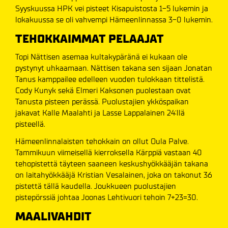
Syyskuussa HPK vei pisteet Kisapuistosta 1-5 lukemin ja
lokakuussa se oli vahvempi Hämeenlinnassa 3-0 lukemin.
TEHOKKAIMMAT PELAAJAT
Topi Nättisen asemaa kultakypäränä ei kukaan ole
pystynyt uhkaamaan. Nättisen takana sen sijaan Jonatan
Tanus kamppailee edelleen vuoden tulokkaan tittelistä.
Cody Kunyk sekä Elmeri Kaksonen puolestaan ovat
Tanusta pisteen perässä. Puolustajien ykköspaikan
jakavat Kalle Maalahti ja Lasse Lappalainen 24:llä
pisteellä.
Hämeenlinnalaisten tehokkain on ollut Oula Palve.
Tammikuun viimeisellä kierroksella Kärppiä vastaan 40
tehopistettä täyteen saaneen keskushyökkääjän takana
on laitahyökkääjä Kristian Vesalainen, joka on takonut 36
pistettä tällä kaudella. Joukkueen puolustajien
pistepörssiä johtaa Joonas Lehtivuori tehoin 7+23=30.
MAALIVAHDIT