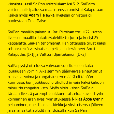
viimeistellessä SaiPan voittolukemiksi 3-2. SaiPalta
voittomaalikilpailussa maalinteossa onnistui Kalaputaan
lisäksi myös
Adam Helewka
. Ilveksen onnistuja oli
puolestaan Oula Palve.
SaiPan maalilla pelannut Kari Piiroinen torjui 22 kertaa.
Ilveksen maalilla Jakub Malekille torjuntoja kertyi 25
kappaletta. SaiPan tehomiehet illan ottelussa olivat kaksi
tehopistettä varsinaisella peliajalla keränneet Antti
Kalapudas (1+1) ja Valtteri Ojantakanen (0+2).
SaiPa pystyi ottelussa vahvaan suoritukseen koko
joukkueen voimin. Aikaisemmin päänvaivaa aiheuttanut
runsas alivoima ja rangaistusten määrä oli tänään
kunnossa, kun joukkueelle vihellettiin vain kaksi kahden
minuutin rangaistuksta. Myös aloituksissa SaiPa oli
tänään Ilvestä parempi. Joukkuen taistelua kuvasi hyvin
kolmannen erän Ilves rynnistyksessä
Niklas Appelgrenin
pelaaminen, mies blokkasi kiekkoja yksi toisensa jälkeen
ja sai ansaitut aplodit niin yleisöltä kun SaiPan