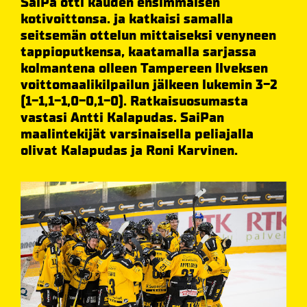
SaiPa otti kauden ensimmäisen
kotivoittonsa. ja katkaisi samalla
seitsemän ottelun mittaiseksi venyneen
tappioputkensa, kaatamalla sarjassa
kolmantena olleen Tampereen Ilveksen
voittomaalikilpailun jälkeen lukemin 3-2
(1-1,1-1,0-0,1-0). Ratkaisuosumasta
vastasi Antti Kalapudas. SaiPan
maalintekijät varsinaisella peliajalla
olivat Kalapudas ja Roni Karvinen.