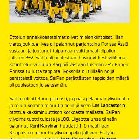
Ottelun ennakkoasetelmat olivat mielenkiintoiset. Illan
vierasjoukkue Ilves oli pelannut perjantaina Porissa Ässiä
vastaan, ja joutunut taipumaan voittomaalikilpailun
jälkeen 3-2. SaiPa oli puolestaan hävinnyt keskiviikkona
kotiottelunsa Oulun Kärppiä vastaan lukemin 2-5. Ennen
Porissa tullutta tappiota Ilveksellä oli tilillään neljä
perättäistä voittoa. SaiPan perättäisten tappioiden määrä
oli puolestaan jo seitsemän.
SaiPa tuli otteluun pirteästi, ja pääsi pelaaman ylivoimalla
jo reilun kolmen minuutin pelin jälkeen
Les
Lancasterin
otettua kaksiminuuttisen korkeasta mailasta. SaiPan
ylivoima tuotti tulosta ja 100. Liigaottelunsa tänään
pelannut
Roni Karvinen
huudatti 1-0 maalillaan
Kisapuistoa minuutin ylivoimapelin jälkeen. Esityön