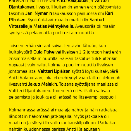
Karvisen maaliin tekivät
Antti Kalapudas
ja
Valtteri
Ojantakanen
. Ilves tuli kuitenkin ennen erän päättymistä
tasoihin
Jani Nymanin
laukauksen painuessa ohi
Kari
Piiroisen
. Syöttöpisteet maalin merkittiin
Santeri
Virtaselle
ja
Matias Mäntykivelle
. Avauserää oli maalin
syntyessä pelaamatta puolitoista minuuttia.
Toiseen erään vieraat saivat lentävän lähdön, kun
kultakypärä
Oula Palve
vei Ilveksen 1-2 johtoon heti erän
ensimmäisellä minuutilla. SaiPan tasoitus tuli kuitenkin
nopeasti, vain reilut kolme ja puoli minuuttia Ilveksen
johtomaalista.
Valtteri Lipiäisen
syöttö löysi kultakypärä
Antti Kalaputaan, joka ei erehtynyt vaan laittoi kiekon ohi
ilvesvahti
Jakub Malekin
. Toisena syöttäjänä maalissa oli
Valtteri Ojantakanen. Tonen erä oli SaiPalta vahvaa
pelaamista ja joukkue oli erässä hallitsevampi osapuoli.
Kolmannessa erässä ei maaleja nähty, ja näin ratkaisua
lähdettiin hakemaan jatkoajalla. Myös jatkoaika oli
maaliton ja siirryttiin voittolaukauskilpailuun. Ratkaisu
nähtiin kuudennessa parissa Antti Kalaputaan