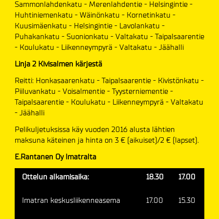
Sammonlahdenkatu - Merenlahdentie - Helsingintie -
Huhtiniemenkatu - Wäinönkatu - Kornetinkatu -
Kuusimäenkatu - Helsingintie - Lavolankatu -
Puhakankatu - Suonionkatu - Valtakatu - Taipalsaarentie
- Koulukatu - Liikenneympyrä - Valtakatu - Jäähalli
Linja 2 Kivisalmen kärjestä
Reitti: Honkasaarenkatu - Taipalsaarentie - Kivistönkatu -
Piiluvankatu - Voisalmentie - Tyysterniementie -
Taipalsaarentie - Koulukatu - Liikenneympyrä - Valtakatu
- Jäähalli
Pelikuljetuksissa käy vuoden 2016 alusta lähtien
maksuna käteinen ja hinta on 3 € (aikuiset)/2 € (lapset).
E.Rantanen Oy Imatralta
Ottelun alkamisaika:
18.30
17.00
Imatran keskusliikenneasema
17.00
15.30