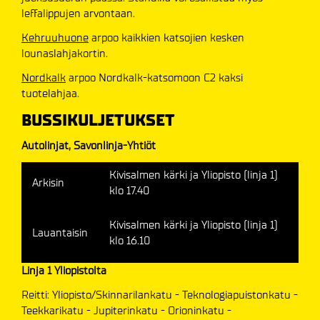
leffalippujen arvontaan.
Kehruuhuone
arpoo kaikkien katsojien kesken
lounaslahjakortin.
Nordkalk
arpoo Nordkalk-katsomoon C2 kaksi
tuotelahjaa.
BUSSIKULJETUKSET
Autolinjat, Savonlinja-Yhtiöt
Kivisalmen kärki ja Yliopisto (linja 1)
Arkisin
klo 17.40
Kivisalmen kärki ja Yliopisto (linja 1)
Lauantaisin
klo 16.10
Linja 1 Yliopistolta
Reitti: Yliopisto/Skinnarilankatu - Teknologiapuistonkatu -
Teekkarikatu - Jupiterinkatu - Orioninkatu -