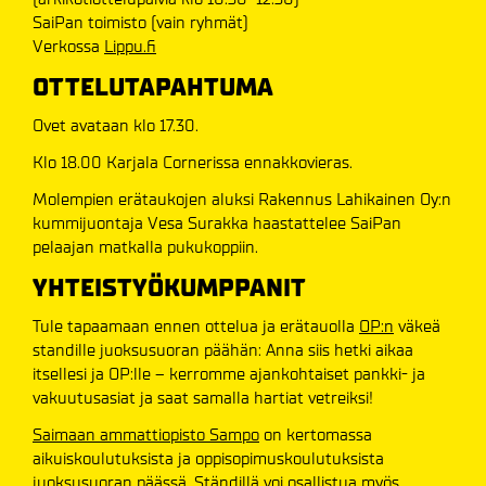
SaiPan toimisto (vain ryhmät)
Verkossa
Lippu.fi
OTTELUTAPAHTUMA
Ovet avataan klo 17.30.
Klo 18.00 Karjala Cornerissa ennakkovieras.
Molempien erätaukojen aluksi Rakennus Lahikainen Oy:n
kummijuontaja Vesa Surakka haastattelee SaiPan
pelaajan matkalla pukukoppiin.
YHTEISTYÖKUMPPANIT
Tule tapaamaan ennen ottelua ja erätauolla
OP:n
väkeä
standille juoksusuoran päähän: Anna siis hetki aikaa
itsellesi ja OP:lle – kerromme ajankohtaiset pankki- ja
vakuutusasiat ja saat samalla hartiat vetreiksi!
Saimaan ammattiopisto Sampo
on kertomassa
aikuiskoulutuksista ja oppisopimuskoulutuksista
juoksusuoran päässä. Ständillä voi osallistua myös