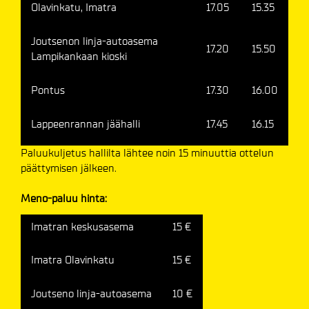
Olavinkatu, Imatra
17.05
15.35
Joutsenon linja-autoasema
17.20
15.50
Lampikankaan kioski
Pontus
17.30
16.00
Lappeenrannan jäähalli
17.45
16.15
Paluukuljetus hallilta lähtee noin 15 minuuttia ottelun
päättymisen jälkeen.
Meno-paluu hinta:
Imatran keskusasema
15 €
Imatra Olavinkatu
15 €
Joutseno linja-autoasema
10 €