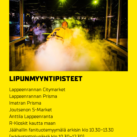
LIPUNMYYNTIPISTEET
Lappeenrannan Citymarket
Lappeenrannan Prisma
Imatran Prisma
Joutsenon S-Market
Anttila Lappeenranta
R-Kioskit kautta maan
Jäähallin fanituotemyymälä arkisin klo 10.30-13.30
(arkikotiottelupäiviä klo 10.30-12.30)