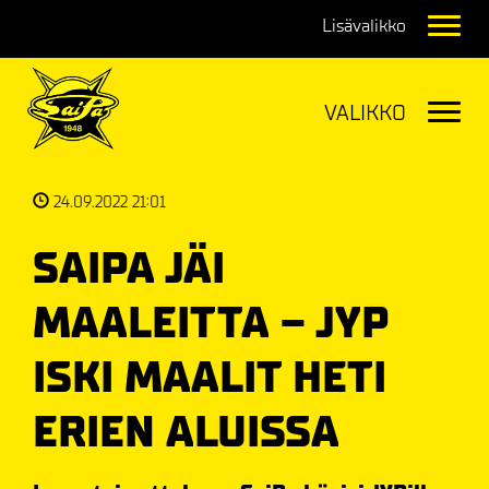
Navig
Navig
24.09.2022 21:01
SAIPA JÄI
MAALEITTA – JYP
ISKI MAALIT HETI
ERIEN ALUISSA