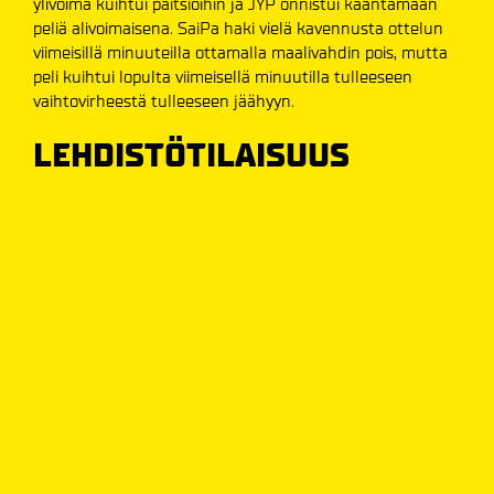
ylivoima kuihtui paitsioihin ja JYP onnistui kääntämään
peliä alivoimaisena. SaiPa haki vielä kavennusta ottelun
viimeisillä minuuteilla ottamalla maalivahdin pois, mutta
peli kuihtui lopulta viimeisellä minuutilla tulleeseen
vaihtovirheestä tulleeseen jäähyyn.
LEHDISTÖTILAISUUS