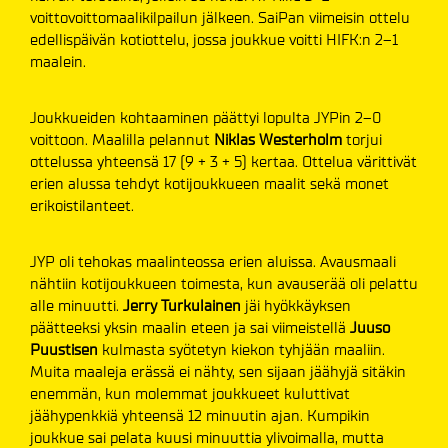
voittovoittomaalikilpailun jälkeen. SaiPan viimeisin ottelu
edellispäivän kotiottelu, jossa joukkue voitti HIFK:n 2–1
maalein.
Joukkueiden kohtaaminen päättyi lopulta JYPin 2–0
voittoon. Maalilla pelannut
Niklas Westerholm
torjui
ottelussa yhteensä 17 (9 + 3 + 5) kertaa. Ottelua värittivät
erien alussa tehdyt kotijoukkueen maalit sekä monet
erikoistilanteet.
JYP oli tehokas maalinteossa erien aluissa. Avausmaali
nähtiin kotijoukkueen toimesta, kun avauserää oli pelattu
alle minuutti.
Jerry Turkulainen
jäi hyökkäyksen
päätteeksi yksin maalin eteen ja sai viimeistellä
Juuso
Puustisen
kulmasta syötetyn kiekon tyhjään maaliin.
Muita maaleja erässä ei nähty, sen sijaan jäähyjä sitäkin
enemmän, kun molemmat joukkueet kuluttivat
jäähypenkkiä yhteensä 12 minuutin ajan. Kumpikin
joukkue sai pelata kuusi minuuttia ylivoimalla, mutta