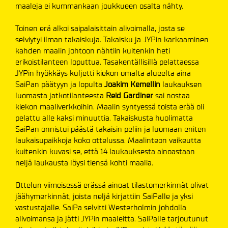
maaleja ei kummankaan joukkueen osalta nähty.
Toinen erä alkoi saipalaisittain alivoimalla, josta se
selviytyi ilman takaiskuja. Takaisku ja JYPin karkaaminen
kahden maalin johtoon nähtiin kuitenkin heti
erikoistilanteen loputtua. Tasakentällisillä pelattaessa
JYPin hyökkäys kuljetti kiekon omalta alueelta aina
SaiPan päätyyn ja lopulta
Joakim Kemellin
laukauksen
luomasta jatkotilanteesta
Reid Gardiner
sai nostaa
kiekon maaliverkkoihin. Maalin syntyessä toista erää oli
pelattu alle kaksi minuuttia. Takaiskusta huolimatta
SaiPan onnistui päästä takaisin peliin ja luomaan eniten
laukaisupaikkoja koko ottelussa. Maalinteon vaikeutta
kuitenkin kuvasi se, että 14 laukauksesta ainoastaan
neljä laukausta löysi tiensä kohti maalia.
Ottelun viimeisessä erässä ainoat tilastomerkinnät olivat
jäähymerkinnät, joista neljä kirjattiin SaiPalle ja yksi
vastustajalle. SaiPa selvitti Westerholmin johdolla
alivoimansa ja jätti JYPin maaleitta. SaiPalle tarjoutunut