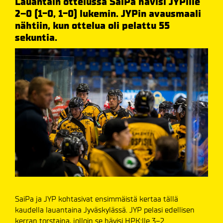
Lauantain ottelussa SaiPa hävisi JYPille
2–0 (1-0, 1-0) lukemin. JYPin avausmaali
nähtiin, kun ottelua oli pelattu 55
sekuntia.
SaiPa ja JYP kohtasivat ensimmäistä kertaa tällä
kaudella lauantaina Jyväskylässä. JYP pelasi edellisen
kerran torstaina, jolloin se hävisi HPK:lle 3–2