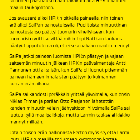
Nenonen pääsi laukomaan takakulmalta HPK:n kahden
maalin taukojohtoon.
Jos avauserä alkoi HPK:n pitkällä paineella, niin toinen
erä alkoi SaiPan painostuksella. Puolitoista minuuttinen
painostusjakso päättyi tuomarin vihellykseen, kun
tuomaristo yritti selvittää mihin Topi Nättisen laukaus
päätyi. Lopputulema oli, ettei se ainakaan maaliin mennyt.
SaiPa jatkoi paineen luomista HPK:n päätyyn ja vajaan
seitsemän minuutin jälkeen HPK:n päävalmentaja Antti
Pennanen otti aikalisän, kun SaiPa oli luonut pidemmän
paineen hämeenlinnalaisten päätyyn jo kolmannen
kerran erän aikana.
SaiPa sai kahdesti peräkkäin yrittää ylivoimalla, kun ensin
Niklas Friman ja perään Otto Paajanen lähetettiin
kahden minuutin välein jäähyaitioon. Ylivoimalla SaiPa sai
luotua kyllä maalipaikkoja, mutta Larmin taakse ei kiekko
mennyt millään.
Jotain toisen erän hallinnasta kertoo myös se, että Larmi
joutui HPK:n maalilla torjumaan kymmenen kertaa