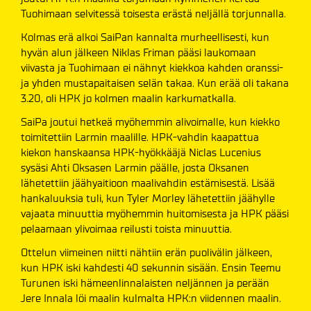
Tuohimaan selvitessä toisesta erästä neljällä torjunnalla.
Kolmas erä alkoi SaiPan kannalta murheellisesti, kun
hyvän alun jälkeen Niklas Friman pääsi laukomaan
viivasta ja Tuohimaan ei nähnyt kiekkoa kahden oranssi-
ja yhden mustapaitaisen selän takaa. Kun erää oli takana
3.20, oli HPK jo kolmen maalin karkumatkalla.
SaiPa joutui hetkeä myöhemmin alivoimalle, kun kiekko
toimitettiin Larmin maalille. HPK-vahdin kaapattua
kiekon hanskaansa HPK-hyökkääjä Niclas Lucenius
sysäsi Ahti Oksasen Larmin päälle, josta Oksanen
lähetettiin jäähyaitioon maalivahdin estämisestä. Lisää
hankaluuksia tuli, kun Tyler Morley lähetettiin jäähylle
vajaata minuuttia myöhemmin huitomisesta ja HPK pääsi
pelaamaan ylivoimaa reilusti toista minuuttia.
Ottelun viimeinen niitti nähtiin erän puolivälin jälkeen,
kun HPK iski kahdesti 40 sekunnin sisään. Ensin Teemu
Turunen iski hämeenlinnalaisten neljännen ja perään
Jere Innala löi maalin kulmalta HPK:n viidennen maalin.