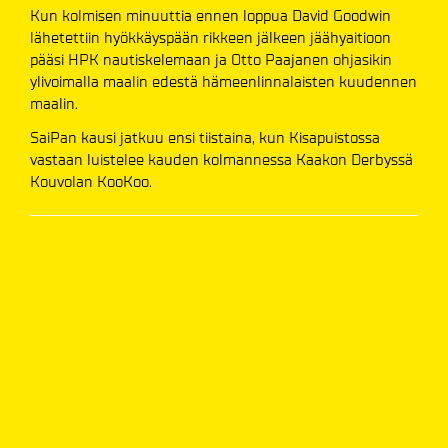
Kun kolmisen minuuttia ennen loppua David Goodwin
lähetettiin hyökkäyspään rikkeen jälkeen jäähyaitioon
pääsi HPK nautiskelemaan ja Otto Paajanen ohjasikin
ylivoimalla maalin edestä hämeenlinnalaisten kuudennen
maalin.
SaiPan kausi jatkuu ensi tiistaina, kun Kisapuistossa
vastaan luistelee kauden kolmannessa Kaakon Derbyssä
Kouvolan KooKoo.