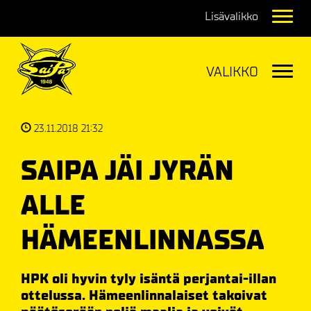
Navig
Navig
23.11.2018 21:32
SAIPA JÄI JYRÄN
ALLE
HÄMEENLINNASSA
HPK oli hyvin tyly isäntä perjantai-illan
ottelussa. Hämeenlinnalaiset takoivat