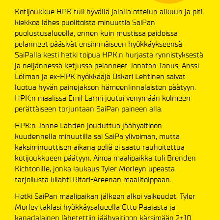
Kotijoukkue HPK tuli hyvällä jalalla ottelun alkuun ja piti
kiekkoa lähes puolitoista minuuttia SaiPan
puolustusalueella, ennen kuin mustissa paidoissa
pelanneet pääsivät ensimmäiseen hyökkäykseensä.
SaiPalla kesti hetki toipua HPK:n hurjasta rynnistyksestä
ja neljännessä ketjussa pelanneet Jonatan Tanus, Anssi
Löfman ja ex-HPK hyökkääjä Oskari Lehtinen saivat
luotua hyvän painejakson hämeenlinnalaisten päätyyn.
HPK:n maalissa Emil Larmi joutui venymään kolmeen
perättäiseen torjuntaan SaiPan paineen alla.
HPK:n Janne Lahden jouduttua jäähyaitioon
kuudennella minuutilla sai SaiPa ylivoiman, mutta
kaksiminuuttisen aikana peliä ei saatu rauhoitettua
kotijoukkueen päätyyn. Ainoa maalipaikka tuli Brenden
Kichtonille, jonka laukaus Tyler Morleyn upeasta
tarjoilusta kilahti Ritari-Areenan maalitolppaan.
Hetki SaiPan maalipaikan jälkeen alkoi vaikeudet. Tyler
Morley taklasi hyökkäysalueella Otto Paajasta ja
kanadalainen lähetettiin jäähyaitioon kärsimään 2+10