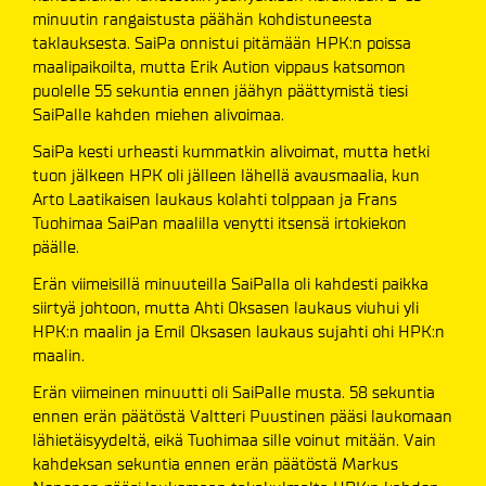
minuutin rangaistusta päähän kohdistuneesta
taklauksesta. SaiPa onnistui pitämään HPK:n poissa
maalipaikoilta, mutta Erik Aution vippaus katsomon
puolelle 55 sekuntia ennen jäähyn päättymistä tiesi
SaiPalle kahden miehen alivoimaa.
SaiPa kesti urheasti kummatkin alivoimat, mutta hetki
tuon jälkeen HPK oli jälleen lähellä avausmaalia, kun
Arto Laatikaisen laukaus kolahti tolppaan ja Frans
Tuohimaa SaiPan maalilla venytti itsensä irtokiekon
päälle.
Erän viimeisillä minuuteilla SaiPalla oli kahdesti paikka
siirtyä johtoon, mutta Ahti Oksasen laukaus viuhui yli
HPK:n maalin ja Emil Oksasen laukaus sujahti ohi HPK:n
maalin.
Erän viimeinen minuutti oli SaiPalle musta. 58 sekuntia
ennen erän päätöstä Valtteri Puustinen pääsi laukomaan
lähietäisyydeltä, eikä Tuohimaa sille voinut mitään. Vain
kahdeksan sekuntia ennen erän päätöstä Markus