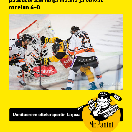
päätöserään neljä maalia ja veivät
ottelun 6-0.