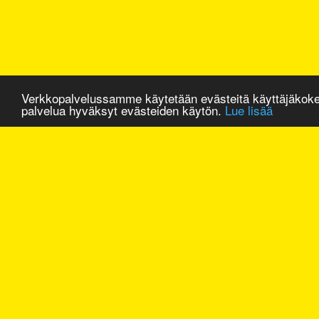
Verkkopalvelussamme käytetään evästeitä käyttäjäkok
palvelua hyväksyt evästeiden käytön.
Lue lisää