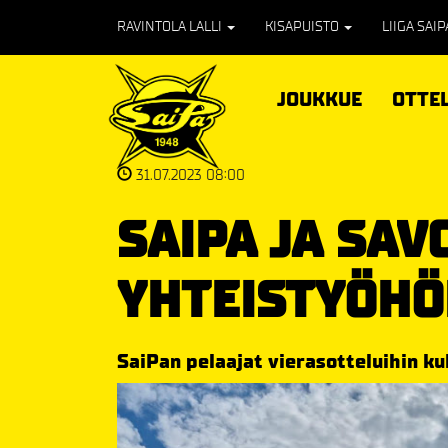
RAVINTOLA LALLI
KISAPUISTO
LIIGA SAI
JOUKKUE
OTTE
31.07.2023 08:00
SAIPA JA SAV
YHTEISTYÖH
SaiPan pelaajat vierasotteluihin ku