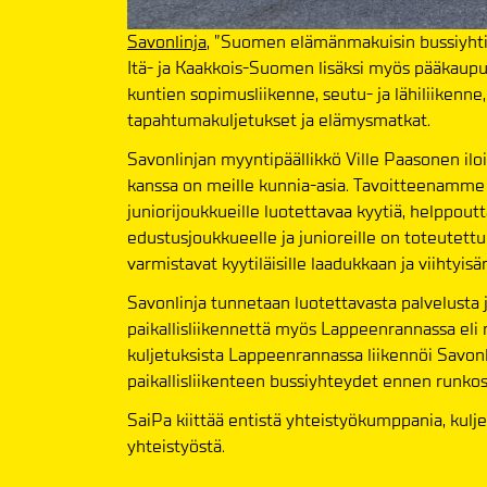
Savonlinja
, ”Suomen elämänmakuisin bussiyhtiö”,
Itä- ja Kaakkois-Suomen lisäksi myös pääkaupu
kuntien sopimusliikenne, seutu- ja lähiliikenne,
tapahtumakuljetukset ja elämysmatkat.
Savonlinjan myyntipäällikkö Ville Paasonen ilo
kanssa on meille kunnia-asia. Tavoitteenamme o
juniorijoukkueille luotettavaa kyytiä, helppoutt
edustusjoukkueelle ja junioreille on toteutettu 
varmistavat kyytiläisille laadukkaan ja viihtyis
Savonlinja tunnetaan luotettavasta palvelusta j
paikallisliikennettä myös Lappeenrannassa eli
kuljetuksista Lappeenrannassa liikennöi Savonl
paikallisliikenteen bussiyhteydet ennen runkos
SaiPa kiittää entistä yhteistyökumppania, kulje
yhteistyöstä.