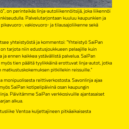
 on perinteikäs linja-autoliikennöitsijä, joka liikennöi
nkiseudulla. Palvelutarjontaan kuuluu kaupunkien ja
 pikavuoro-, vakiovuoro- ja tilausajoliikenne sekä
itsee yhteistyöstä ja kommentoi: "Yhteistyö SaiPan
n tarjota niin edustusjoukkueen pelaajille kuin
a ja ennen kaikkea ystävällistä palvelua. SaiPan
myös tien päältä tyylikkäinä erottuvat linja-autot, jotka
än matkustuskokemuksen pitkillekin reissuille.”
a monipuolisesta reittiverkostosta. Savonlinja ajaa
 myös SaiPan kotipelipäivinä osan kaupungin
inja. Päivitämme SaiPan verkkosivuille ajantasaiset
arjan alkua.
tusliike Ventoa kuljettajineen pitkäaikaisesta