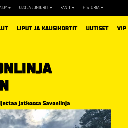
PA OY
U20 JA JUNIORIT
FANIT
HISTORIA
LUT
LIPUT JA KAUSIKORTIT
UUTISET
VIP
ONLINJA
ÖN
ljettaa jatkossa Savonlinja