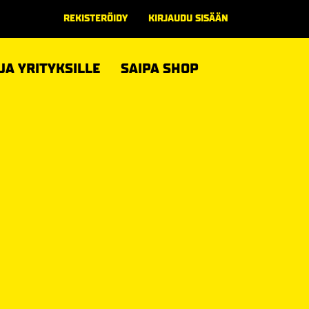
REKISTERÖIDY
KIRJAUDU SISÄÄN
 JA YRITYKSILLE
SAIPA SHOP