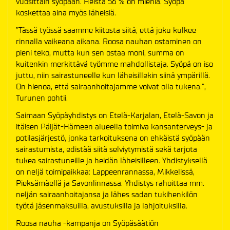
vuosittain syöpään. Heistä 56 % on miehiä. Syöpä
koskettaa aina myös läheisiä.
”Tässä työssä saamme kiitosta siitä, että joku kulkee
rinnalla vaikeana aikana. Roosa nauhan ostaminen on
pieni teko, mutta kun sen ostaa moni, summa on
kuitenkin merkittävä työmme mahdollistaja. Syöpä on iso
juttu, niin sairastuneelle kun läheisillekin siinä ympärillä.
On hienoa, että sairaanhoitajamme voivat olla tukena.”,
Turunen pohtii.
Saimaan Syöpäyhdistys on Etelä-Karjalan, Etelä-Savon ja
itäisen Päijät-Hämeen alueella toimiva kansanterveys- ja
potilasjärjestö, jonka tarkoituksena on ehkäistä syöpään
sairastumista, edistää siitä selviytymistä sekä tarjota
tukea sairastuneille ja heidän läheisilleen. Yhdistyksellä
on neljä toimipaikkaa: Lappeenrannassa, Mikkelissä,
Pieksämäellä ja Savonlinnassa. Yhdistys rahoittaa mm.
neljän sairaanhoitajansa ja lähes sadan tukihenkilön
työtä jäsenmaksuilla, avustuksilla ja lahjoituksilla.
Roosa nauha -kampanja on Syöpäsäätiön