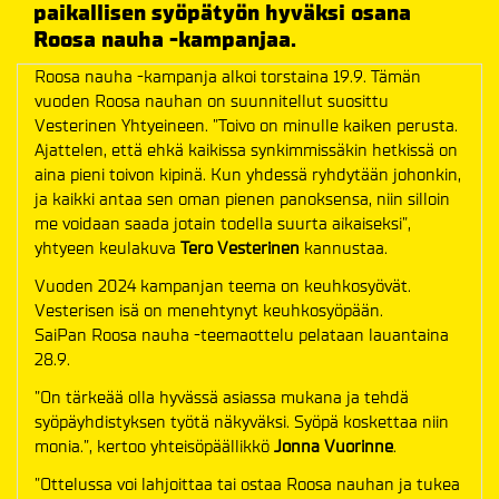
paikallisen syöpätyön hyväksi osana
Roosa nauha -kampanjaa.
Roosa nauha -kampanja alkoi torstaina 19.9. Tämän
vuoden Roosa nauhan on suunnitellut suosittu
Vesterinen Yhtyeineen. ​”Toivo on minulle kaiken perusta.
Ajattelen, että ehkä kaikissa synkimmissäkin hetkissä on
aina pieni toivon kipinä. Kun yhdessä ryhdytään johonkin,
ja kaikki antaa sen oman pienen panoksensa, niin silloin
me voidaan saada jotain todella suurta aikaiseksi”,
yhtyeen keulakuva
Tero Vesterinen
kannustaa.​
Vuoden 2024 kampanjan teema on keuhkosyövät.
Vesterisen isä on menehtynyt keuhkosyöpään.
SaiPan Roosa nauha -teemaottelu pelataan lauantaina
28.9.
”On tärkeää olla hyvässä asiassa mukana ja tehdä
syöpäyhdistyksen työtä näkyväksi. Syöpä koskettaa niin
monia.”, kertoo yhteisöpäällikkö
Jonna Vuorinne
.
”Ottelussa voi lahjoittaa tai ostaa Roosa nauhan ja tukea