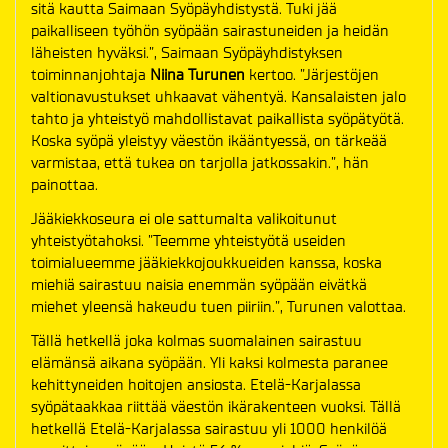
sitä kautta Saimaan Syöpäyhdistystä. Tuki jää
paikalliseen työhön syöpään sairastuneiden ja heidän
läheisten hyväksi.”, Saimaan Syöpäyhdistyksen
toiminnanjohtaja
Niina Turunen
kertoo.
”Järjestöjen
valtionavustukset uhkaavat vähentyä. Kansalaisten jalo
tahto ja yhteistyö mahdollistavat paikallista syöpätyötä.
Koska syöpä yleistyy väestön ikääntyessä, on tärkeää
varmistaa, että tukea on tarjolla jatkossakin.”, hän
painottaa.
Jääkiekkoseura ei ole sattumalta valikoitunut
yhteistyötahoksi. ”Teemme yhteistyötä useiden
toimialueemme jääkiekkojoukkueiden kanssa, koska
miehiä sairastuu naisia enemmän
syöpään eivätkä
miehet yleensä hakeudu tuen piiriin.”, Turunen valottaa.
Tällä hetkellä joka kolmas suomalainen sairastuu
elämänsä aikana syöpään. Yli kaksi kolmesta paranee
kehittyneiden hoitojen ansiosta. Etelä-Karjalassa
syöpätaakkaa riittää väestön ikärakenteen vuoksi.
Tällä
hetkellä Etelä-Karjalassa sairastuu yli 1000 henkilöä