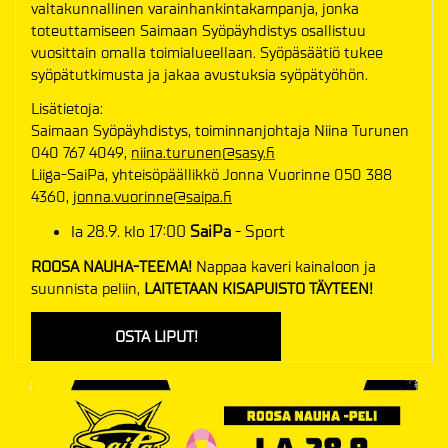
valtakunnallinen varainhankintakampanja, jonka
toteuttamiseen Saimaan Syöpäyhdistys osallistuu
vuosittain omalla toimialueellaan. Syöpäsäätiö tukee
syöpätutkimusta ja jakaa avustuksia syöpätyöhön.
Lisätietoja:
Saimaan Syöpäyhdistys, toiminnanjohtaja Niina Turunen
040 767 4049,
niina.turunen@sasy.fi
Liiga-SaiPa, yhteisöpäällikkö Jonna Vuorinne 050 388
4360,
jonna.vuorinne@saipa.fi
la 28.9. klo 17:00
SaiPa
- Sport
ROOSA NAUHA-TEEMA!
Nappaa kaveri kainaloon ja
suunnista peliin,
LAITETAAN KISAPUISTO TÄYTEEN!
OSTA LIPUT!