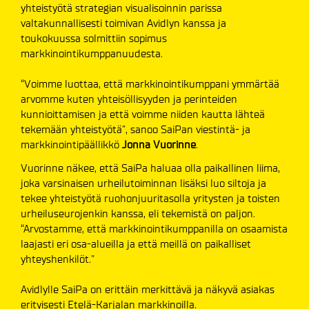
yhteistyötä strategian visualisoinnin parissa
valtakunnallisesti toimivan Avidlyn kanssa ja
toukokuussa solmittiin sopimus
markkinointikumppanuudesta.
“Voimme luottaa, että markkinointikumppani ymmärtää
arvomme kuten yhteisöllisyyden ja perinteiden
kunnioittamisen ja että voimme niiden kautta lähteä
tekemään yhteistyötä”, sanoo SaiPan viestintä- ja
markkinointipäällikkö
Jonna Vuorinne
.
Vuorinne näkee, että SaiPa haluaa olla paikallinen liima,
joka varsinaisen urheilutoiminnan lisäksi luo siltoja ja
tekee yhteistyötä ruohonjuuritasolla yritysten ja toisten
urheiluseurojenkin kanssa, eli tekemistä on paljon.
“Arvostamme, että markkinointikumppanilla on osaamista
laajasti eri osa-alueilla ja että meillä on paikalliset
yhteyshenkilöt.”
Avidlylle SaiPa on erittäin merkittävä ja näkyvä asiakas
erityisesti Etelä-Karjalan markkinoilla.