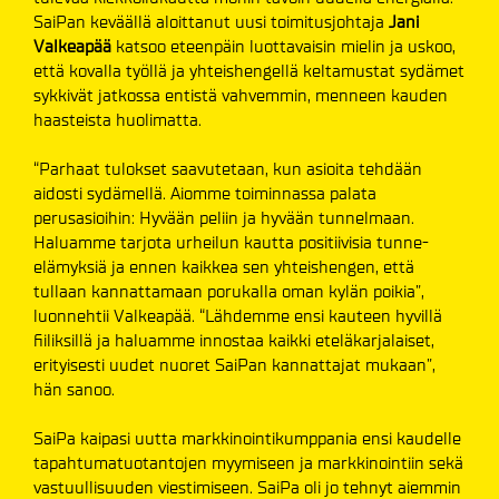
SaiPan keväällä aloittanut uusi toimitusjohtaja
Jani
Valkeapää
katsoo eteenpäin luottavaisin mielin ja uskoo,
että kovalla työllä ja yhteishengellä keltamustat sydämet
sykkivät jatkossa entistä vahvemmin, menneen kauden
haasteista huolimatta.
“Parhaat tulokset saavutetaan, kun asioita tehdään
aidosti sydämellä. Aiomme toiminnassa palata
perusasioihin: Hyvään peliin ja hyvään tunnelmaan.
Haluamme tarjota urheilun kautta positiivisia tunne-
elämyksiä ja ennen kaikkea sen yhteishengen, että
tullaan kannattamaan porukalla oman kylän poikia”,
luonnehtii Valkeapää.
“Lähdemme ensi kauteen hyvillä
fiiliksillä ja haluamme innostaa kaikki eteläkarjalaiset,
erityisesti uudet nuoret SaiPan kannattajat mukaan”,
hän sanoo.
SaiPa kaipasi uutta markkinointikumppania ensi kaudelle
tapahtumatuotantojen myymiseen ja markkinointiin sekä
vastuullisuuden viestimiseen. SaiPa oli jo tehnyt aiemmin