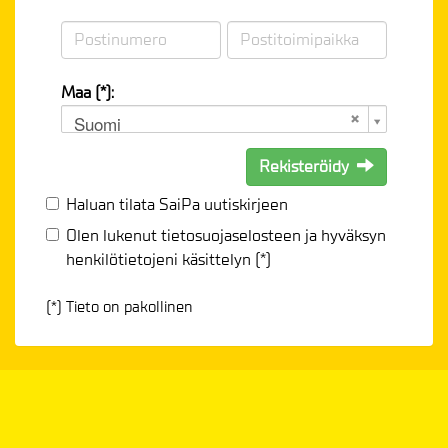
Maa (*):
Suomi
Rekisteröidy
Haluan tilata SaiPa uutiskirjeen
Olen lukenut
tietosuojaselosteen
ja hyväksyn
henkilötietojeni käsittelyn (*)
(*) Tieto on pakollinen