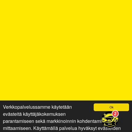
Verkkopalvelussamme käytetään
Ok
evästeitä käyttäjäkokemuksen
parantamiseen sekä markkinoinnin kohdentamiseen ja
mittaamiseen. Käyttämällä palvelua hyväksyt evästeiden