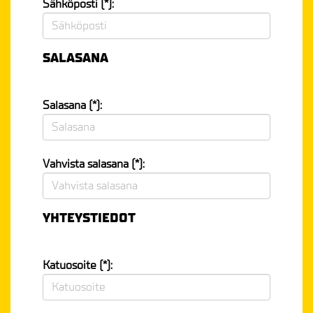
Sähköposti (*):
SALASANA
Salasana (*):
Vahvista salasana (*):
YHTEYSTIEDOT
Katuosoite (*):