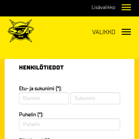
Navig
Navig
HENKILÖTIEDOT
Etu- ja sukunimi (*):
Puhelin (*):