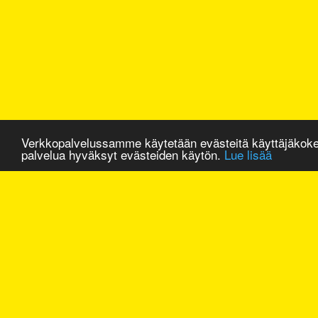
Verkkopalvelussamme käytetään evästeitä käyttäjäkok
palvelua hyväksyt evästeiden käytön.
Lue lisää