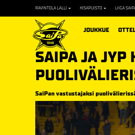
RAVINTOLA LALLI
KISAPUISTO
LIIGA SAI
JOUKKUE
OTTE
SAIPA JA JYP
PUOLIVÄLIER
SaiPan vastustajaksi puolivälieriss