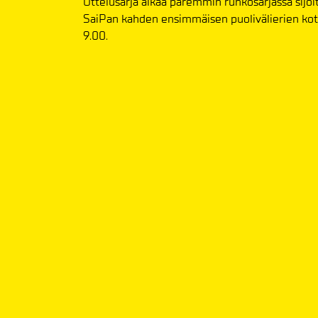
Ottelusarja alkaa paremmin runkosarjassa sijoit
SaiPan kahden ensimmäisen puolivälierien kotio
9.00.