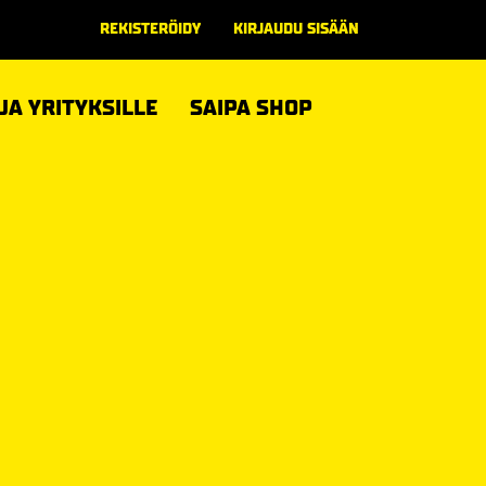
REKISTERÖIDY
KIRJAUDU SISÄÄN
 JA YRITYKSILLE
SAIPA SHOP