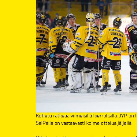
Kotietu ratkeaa viimeisillä kierroksilla. JYP on
SaiPalla on vastaavasti kolme ottelua jäljellä.