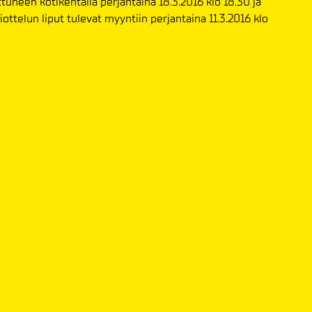
tuneen kotikentällä perjantaina 18.3.2016 klo 18.30 ja
ttelun liput tulevat myyntiin perjantaina 11.3.2016 klo