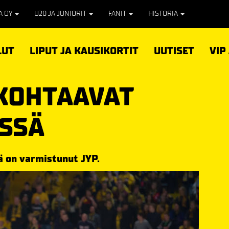
PA OY
U20 JA JUNIORIT
FANIT
HISTORIA
LUT
LIPUT JA KAUSIKORTIT
UUTISET
VIP
 KOHTAAVAT
ISSÄ
ä on varmistunut JYP.