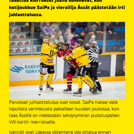
tauottua kierrokset jäällä kovenevat, kun
kotijoukkue SaiPa ja vierailija Ässät päästetään irti
juhlaottelussa.
Panokset juhlaottelussa ovat kovat. SaiPa hakee vielä
lopullista varmistusta paikalleen kuuden joukossa, kun
taas Ässillä on mielessään selviytyminen pudotuspelien
Villi kortti -kierrokselle.
Isännät ovat Liigassa viidentenä viisi ottelua ennen