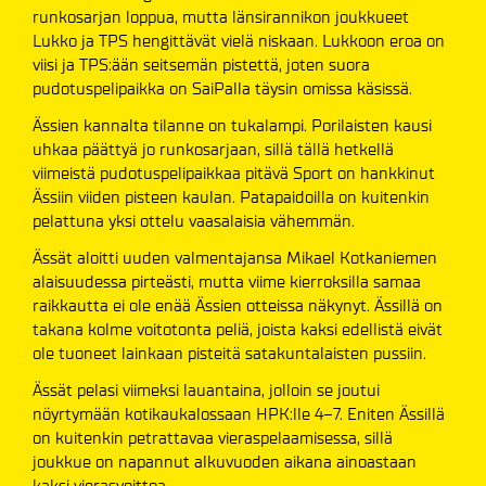
runkosarjan loppua, mutta länsirannikon joukkueet
Lukko ja TPS hengittävät vielä niskaan. Lukkoon eroa on
viisi ja TPS:ään seitsemän pistettä, joten suora
pudotuspelipaikka on SaiPalla täysin omissa käsissä.
Ässien kannalta tilanne on tukalampi. Porilaisten kausi
uhkaa päättyä jo runkosarjaan, sillä tällä hetkellä
viimeistä pudotuspelipaikkaa pitävä Sport on hankkinut
Ässiin viiden pisteen kaulan. Patapaidoilla on kuitenkin
pelattuna yksi ottelu vaasalaisia vähemmän.
Ässät aloitti uuden valmentajansa Mikael Kotkaniemen
alaisuudessa pirteästi, mutta viime kierroksilla samaa
raikkautta ei ole enää Ässien otteissa näkynyt. Ässillä on
takana kolme voitotonta peliä, joista kaksi edellistä eivät
ole tuoneet lainkaan pisteitä satakuntalaisten pussiin.
Ässät pelasi viimeksi lauantaina, jolloin se joutui
nöyrtymään kotikaukalossaan HPK:lle 4–7. Eniten Ässillä
on kuitenkin petrattavaa vieraspelaamisessa, sillä
joukkue on napannut alkuvuoden aikana ainoastaan
kaksi vierasvoittoa.