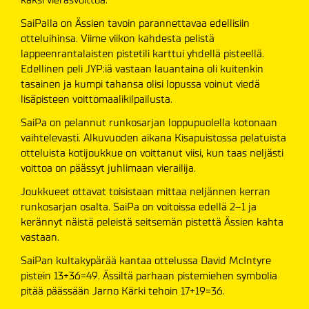
SaiPalla on Ässien tavoin parannettavaa edellisiin
otteluihinsa. Viime viikon kahdesta pelistä
lappeenrantalaisten pistetili karttui yhdellä pisteellä.
Edellinen peli JYP:iä vastaan lauantaina oli kuitenkin
tasainen ja kumpi tahansa olisi lopussa voinut viedä
lisäpisteen voittomaalikilpailusta.
SaiPa on pelannut runkosarjan loppupuolella kotonaan
vaihtelevasti. Alkuvuoden aikana Kisapuistossa pelatuista
otteluista kotijoukkue on voittanut viisi, kun taas neljästi
voittoa on päässyt juhlimaan vierailija.
Joukkueet ottavat toisistaan mittaa neljännen kerran
runkosarjan osalta. SaiPa on voitoissa edellä 2–1 ja
kerännyt näistä peleistä seitsemän pistettä Ässien kahta
vastaan.
SaiPan kultakypärää kantaa ottelussa David McIntyre
pistein 13+36=49. Ässiltä parhaan pistemiehen symbolia
pitää päässään Jarno Kärki tehoin 17+19=36.