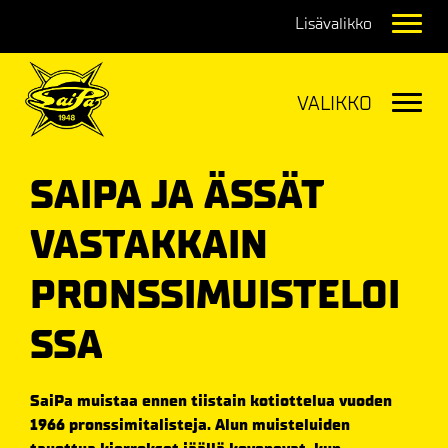
Navig
Navig
SAIPA JA ÄSSÄT
VASTAKKAIN
PRONSSIMUISTELOI
SSA
SaiPa muistaa ennen tiistain kotiottelua vuoden
1966 pronssimitalisteja. Alun muisteluiden