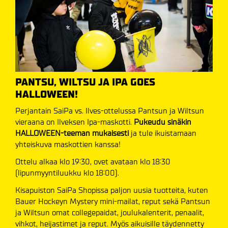
PANTSU, WILTSU JA IPA GOES
HALLOWEEN!
Perjantain SaiPa vs. Ilves-ottelussa Pantsun ja Wiltsun
vieraana on Ilveksen Ipa-maskotti.
Pukeudu sinäkin
HALLOWEEN-teeman mukaisesti
ja tule ikuistamaan
yhteiskuva maskottien kanssa!
Ottelu alkaa klo 19:30, ovet avataan klo 18:30
(lipunmyyntiluukku klo 18:00).
Kisapuiston SaiPa Shopissa paljon uusia tuotteita, kuten
Bauer Hockeyn Mystery mini-mailat, reput sekä Pantsun
ja Wiltsun omat collegepaidat, joulukalenterit, penaalit,
vihkot, heijastimet ja reput. Myös aikuisille täydennetty