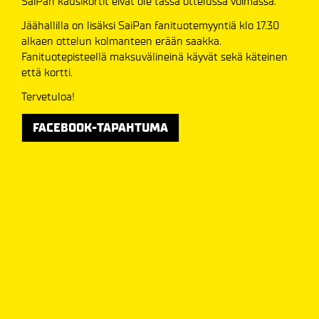
SaiPan kausikortit eivät ole tässä ottelussa voimassa.
Jäähallilla on lisäksi SaiPan fanituotemyyntiä klo 17.30
alkaen ottelun kolmanteen erään saakka.
Fanituotepisteellä maksuvälineinä käyvät sekä käteinen
että kortti.
Tervetuloa!
FACEBOOK-TAPAHTUMA