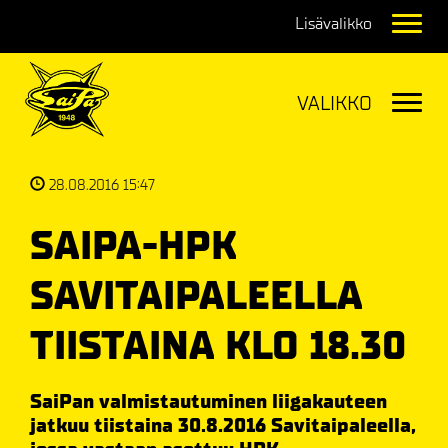
Navig
Navig
28.08.2016 15:47
SAIPA-HPK
SAVITAIPALEELLA
TIISTAINA KLO 18.30
SaiPan valmistautuminen liigakauteen
jatkuu tiistaina 30.8.2016 Savitaipaleella,