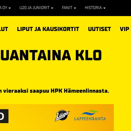
PA OY
U20 JA JUNIORIT
FANIT
HISTORIA
LUT
LIPUT JA KAUSIKORTIT
UUTISET
VIP
AUANTAINA KLO
oin vieraaksi saapuu HPK Hämeenlinnasta.