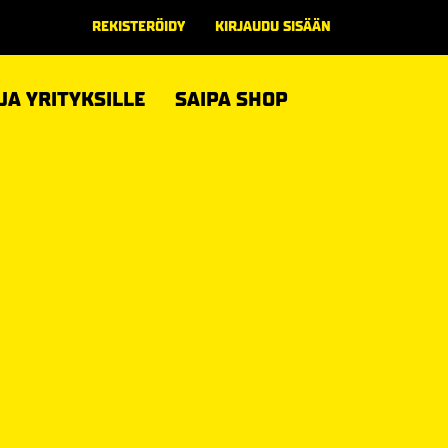
REKISTERÖIDY
KIRJAUDU SISÄÄN
 JA YRITYKSILLE
SAIPA SHOP