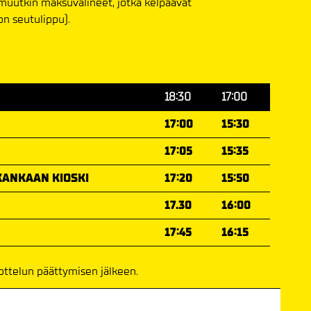
 muutkin maksuvälineet, jotka kelpaavat
on seutulippu).
18:30
17:00
17:00
15:30
17:05
15:35
ANKAAN KIOSKI
17:20
15:50
17.30
16:00
17:45
16:15
 ottelun päättymisen jälkeen.