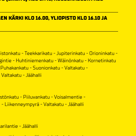
EN KÄRKI KLO 16.00, YLIOPISTO KLO 16.10 JA
uistonkatu - Teekkarikatu - Jupiterinkatu - Orioninkatu -
intie - Huhtiniemenkatu - Wäinönkatu - Kornetinkatu
- Puhakankatu - Suonionkatu - Valtakatu -
Valtakatu - Jäähalli
istönkatu - Piiluvankatu - Voisalmentie -
 - Liikenneympyrä - Valtakatu - Jäähalli
rilantie - Jäähalli