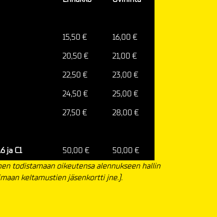
15,50 €
16,00 €
20,50 €
21,00 €
22,50 €
23,00 €
24,50 €
25,00 €
27,50 €
28,00 €
6 ja C1
50,00 €
50,00 €
inen todistamaan oikeutensa alennukseen hallin
aimaan keltamustien jäsenkortti jne.).