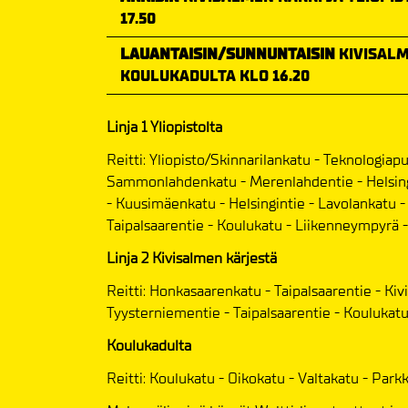
17.50
LAUANTAISIN/SUNNUNTAISIN
KIVISALM
KOULUKADULTA KLO 16.20
Linja 1 Yliopistolta
Reitti: Yliopisto/Skinnarilankatu - Teknologiap
Sammonlahdenkatu - Merenlahdentie - Helsing
- Kuusimäenkatu - Helsingintie - Lavolankatu 
Taipalsaarentie - Koulukatu - Liikenneympyrä - 
Linja 2 Kivisalmen kärjestä
Reitti: Honkasaarenkatu - Taipalsaarentie - Kiv
Tyysterniementie - Taipalsaarentie - Koulukatu
Koulukadulta
Reitti: Koulukatu - Oikokatu - Valtakatu - Parkka