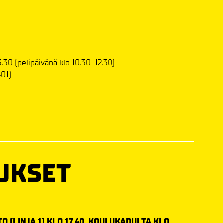
.30 (pelipäivänä klo 10.30-12.30)
01)
UKSET
O (LINJA 1) KLO 17.40, KOULUKADULTA KLO