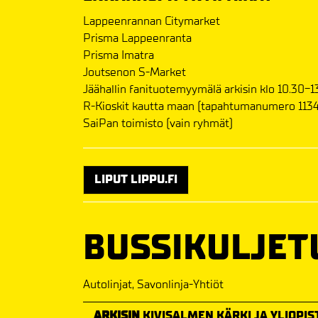
Lappeenrannan Citymarket
Prisma Lappeenranta
Prisma Imatra
Joutsenon S-Market
Jäähallin fanituotemyymälä arkisin klo 10.30-13
R-Kioskit kautta maan (tapahtumanumero 1134
SaiPan toimisto (vain ryhmät)
LIPUT LIPPU.FI
BUSSIKULJET
Autolinjat, Savonlinja-Yhtiöt
ARKISIN
KIVISALMEN KÄRKI JA YLIOPIST