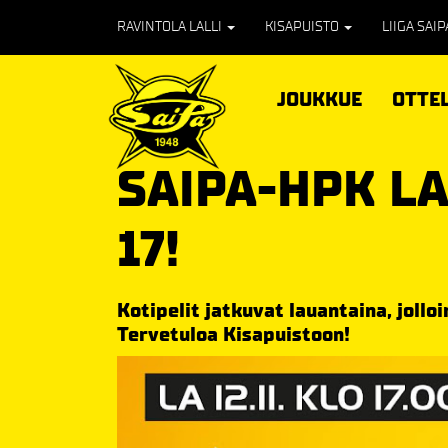
RAVINTOLA LALLI
KISAPUISTO
LIIGA SAI
JOUKKUE
OTTE
SAIPA-HPK L
17!
Kotipelit jatkuvat lauantaina, joll
Tervetuloa Kisapuistoon!