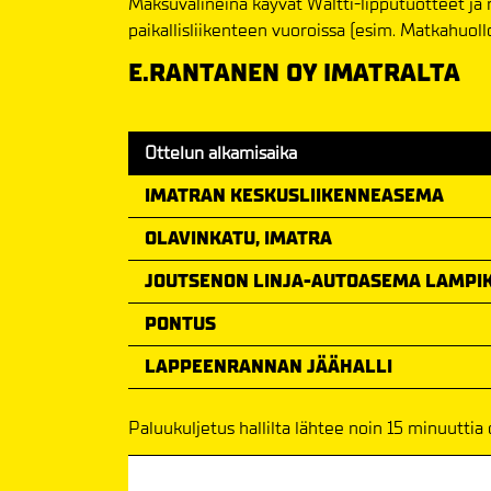
Maksuvälineinä käyvät Waltti-lipputuotteet ja
paikallisliikenteen vuoroissa (esim. Matkahuoll
E.RANTANEN OY IMATRALTA
Ottelun alkamisaika
IMATRAN KESKUSLIIKENNEASEMA
OLAVINKATU, IMATRA
JOUTSENON LINJA-AUTOASEMA LAMPIK
PONTUS
LAPPEENRANNAN JÄÄHALLI
Paluukuljetus hallilta lähtee noin 15 minuuttia
Meno-paluu hinta