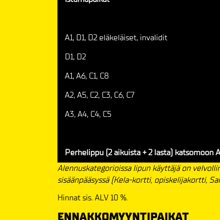
A1, D1, D2 eläkeläiset, invalidit
D1, D2
A1, A6, C1, C8
A2, A5, C2, C3, C6, C7
A3, A4, C4, C5
Perhelippu (2 aikuista + 2 lasta) katsomoon A
Alennuskategorioissa lipun käyttäjä on velvoll
sisäänpääsyssä (Kela-kortti, opiskelijakortti, S
Hinnat sis. ALV 10 %.
ENNAKKOMYYNTIPAIKAT