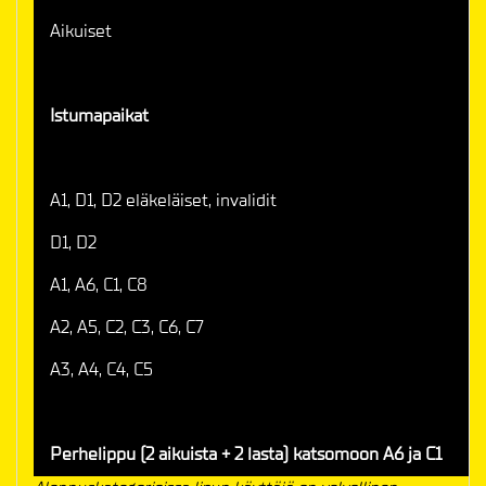
Aikuiset
Istumapaikat
A1, D1, D2 eläkeläiset, invalidit
D1, D2
A1, A6, C1, C8
A2, A5, C2, C3, C6, C7
A3, A4, C4, C5
Perhelippu (2 aikuista + 2 lasta) katsomoon A6 ja C1