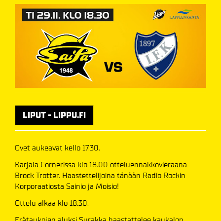
LIPUT - LIPPU.FI
Ovet aukeavat kello 17.30.
Karjala Cornerissa klo 18.00 otteluennakkovieraana
Brock Trotter. Haastettelijoina tänään Radio Rockin
Korporaatiosta Sainio ja Moisio!
Ottelu alkaa klo 18.30.
Erätaukojen aluksi Surakka haastattelee kaukalon