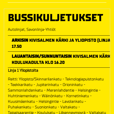
BUSSIKULJETUKSET
Autolinjat, Savonlinja-Yhtiöt
ARKISIN
KIVISALMEN KÄRKI JA YLIOPISTO (LINJA 1
17.50
LAUANTAISIN/SUNNUNTAISIN
KIVISALMEN KÄRKI K
KOULUKADULTA KLO 16.20
Linja 1 Yliopistolta
Reitti: Yliopisto/Skinnarilankatu - Teknologiapuistonkatu
- Teekkarikatu - Jupiterinkatu - Orioninkatu -
Sammonlahdenkatu - Merenlahdentie - Helsingintie -
Huhtiniemenkatu - Wäinönkatu - Kornetinkatu -
Kuusimäenkatu - Helsingintie - Lavolankatu -
Puhakankatu - Suonionkatu - Valtakatu -
Taipalsaarentie - Koulukatu - Liikenneympyrä - Valtakatu