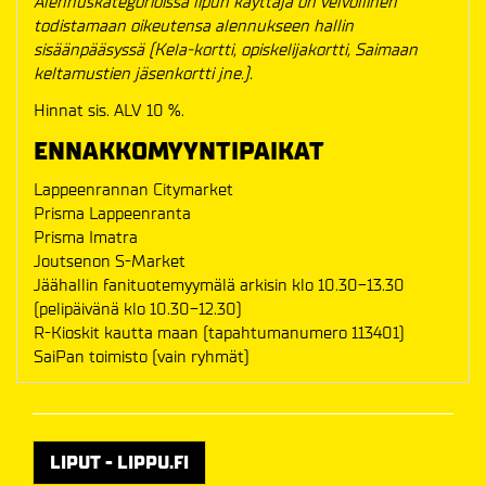
Alennuskategorioissa lipun käyttäjä on velvollinen
todistamaan oikeutensa alennukseen hallin
sisäänpääsyssä (Kela-kortti, opiskelijakortti, Saimaan
keltamustien jäsenkortti jne.).
Hinnat sis. ALV 10 %.
ENNAKKOMYYNTIPAIKAT
Lappeenrannan Citymarket
Prisma Lappeenranta
Prisma Imatra
Joutsenon S-Market
Jäähallin fanituotemyymälä arkisin klo 10.30-13.30
(pelipäivänä klo 10.30-12.30)
R-Kioskit kautta maan (tapahtumanumero 113401)
SaiPan toimisto (vain ryhmät)
LIPUT - LIPPU.FI