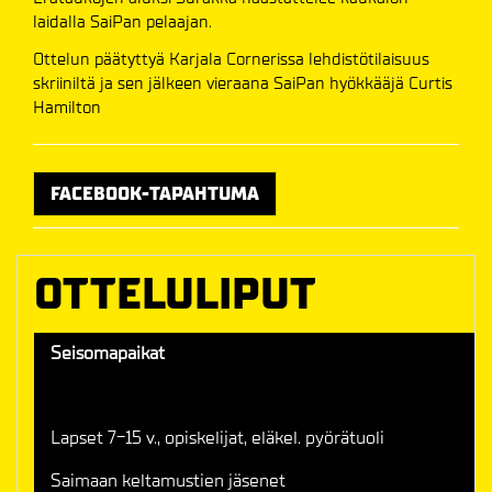
laidalla SaiPan pelaajan.
Ottelun päätyttyä Karjala Cornerissa lehdistötilaisuus
skriiniltä ja sen jälkeen vieraana SaiPan hyökkääjä Curtis
Hamilton
FACEBOOK-TAPAHTUMA
OTTELULIPUT
Seisomapaikat
Lapset 7-15 v., opiskelijat, eläkel. pyörätuoli
Saimaan keltamustien jäsenet