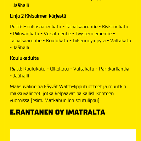
- Jäähalli
Linja 2 Kivisalmen kärjestä
Reitti: Honkasaarenkatu - Taipalsaarentie - Kivistönkatu
- Piiluvankatu - Voisalmentie - Tyysterniementie -
Taipalsaarentie - Koulukatu - Liikenneympyrä - Valtakatu
- Jäähalli
Koulukadulta
Reitti: Koulukatu - Oikokatu - Valtakatu - Parkkarilantie
- Jäähalli
Maksuvälineinä käyvät Waltti-lipputuotteet ja muutkin
maksuvälineet, jotka kelpaavat paikallisliikenteen
vuoroissa (esim. Matkahuollon seutulippu).
E.RANTANEN OY IMATRALTA
Ottelun alkamisaika