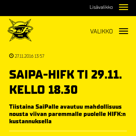
Navig
Navig
27.11.2016 13:57
SAIPA-HIFK TI 29.11.
KELLO 18.30
Tiistaina SaiPalle avautuu mahdollisuus
nousta viivan paremmalle puolelle HIFK:n
kustannuksella