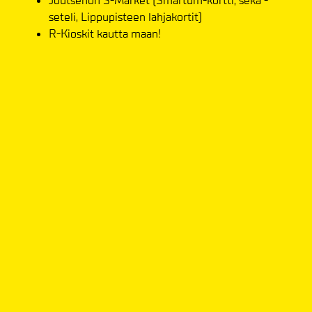
Joutsenon S-Market (Smartum-kortti, sekä -
seteli, Lippupisteen lahjakortit)
R-Kioskit kautta maan!