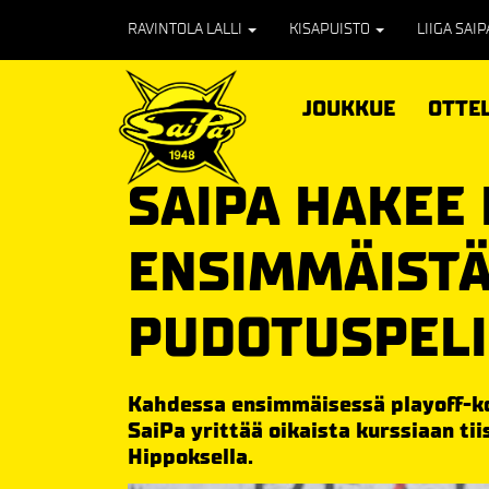
RAVINTOLA LALLI
KISAPUISTO
LIIGA SAI
JOUKKUE
OTTE
SAIPA HAKEE
ENSIMMÄIST
PUDOTUSPELI
Kahdessa ensimmäisessä playoff-k
SaiPa yrittää oikaista kurssiaan ti
Hippoksella.