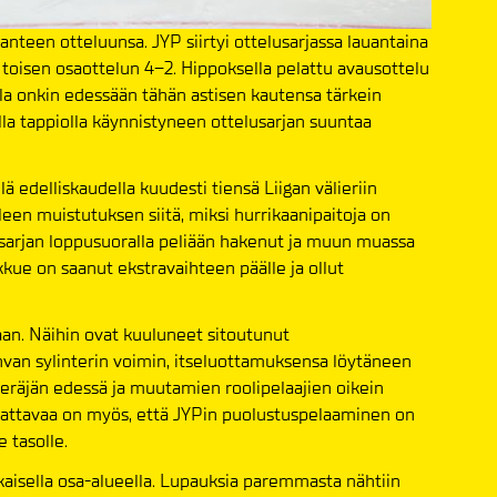
nteen otteluunsa. JYP siirtyi ottelusarjassa lauantaina
toisen osaottelun 4–2. Hippoksella pelattu avausottelu
lla onkin edessään tähän astisen kautensa tärkein
lla tappiolla käynnistyneen ottelusarjan suuntaa
 edelliskaudella kuudesti tiensä Liigan välieriin
een muistutuksen siitä, miksi hurrikaanipaitoja on
sarjan loppusuoralla peliään hakenut ja muun muassa
kkue on saanut ekstravaihteen päälle ja ollut
laan. Näihin ovat kuuluneet sitoutunut
van sylinterin voimin, itseluottamuksensa löytäneen
eräjän edessä ja muutamien roolipelaajien oikein
mattavaa on myös, että JYPin puolustuspelaaminen on
 tasolle.
jokaisella osa-alueella. Lupauksia paremmasta nähtiin