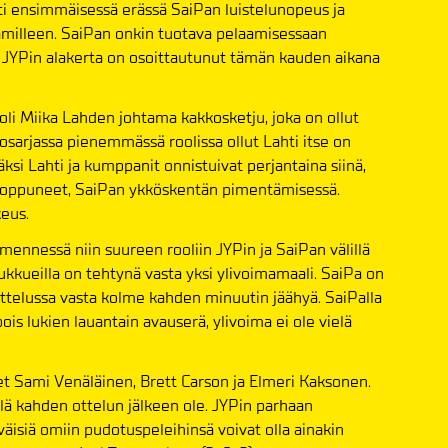
esti ensimmäisessä erässä SaiPan luistelunopeus ja
hämilleen. SaiPan onkin tuotava pelaamisessaan
ä JYPin alakerta on osoittautunut tämän kauden aikana
oli Miika Lahden johtama kakkosketju, joka on ollut
kosarjassa pienemmässä roolissa ollut Lahti itse on
äksi Lahti ja kumppanit onnistuivat perjantaina siinä,
 loppuneet, SaiPan ykköskentän pimentämisessä.
keus.
mennessä niin suureen rooliin JYPin ja SaiPan välillä
ukkueilla on tehtynä vasta yksi ylivoimamaali. SaiPa on
ttelussa vasta kolme kahden minuutin jäähyä. SaiPalla
is lukien lauantain avauserä, ylivoima ei ole vielä
t Sami Venäläinen, Brett Carson ja Elmeri Kaksonen.
ä kahden ottelun jälkeen ole. JYPin parhaan
äisiä omiin pudotuspeleihinsä voivat olla ainakin