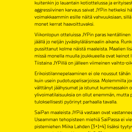
kuitenkin jo lauantain kotiottelussa ja erityis
aggressiivinen karvaus saivat JYPin hetkeksi 
voimakkaammin esille näitä vahvuuksiaan, sill
monet kerrat haavoittuvaksi.
Viikonlopun otteluissa JYPin paras kentällinen 
jäällä jo neljän jyväskyläläismaalin aikana. Run
pussittanut kolme näistä maaleista. Maalien lis
missä monella muulla joukkueella ovat keinot
Tiistaina JYPillä on jälleen viimeinen vaihto-oi
Erikoistilannepelaaminen ei ole noussut tähän 
kuin usein pudotuspelisarjoissa. Molemmilla jo
välttänyt jäähysumat ja istunut kummassakin o
ylivoimatilaisuuksia on ollut enemmän, mutta po
tuloksellisesti pyörinyt parhaalla tavalla.
SaiPan maaleista JYPiä vastaan ovat vastannee
Useamman tehopisteen miehiä SaiPassa ei viel
pistemiehen Miika Lahden (3+1=4) lisäksi tyytyv