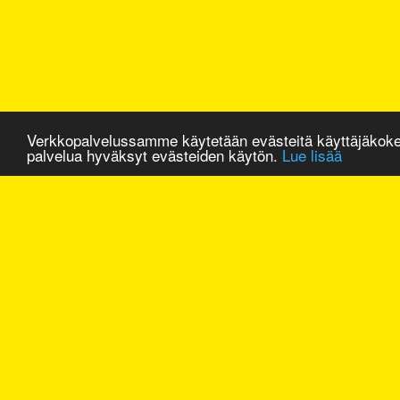
Verkkopalvelussamme käytetään evästeitä käyttäjäkok
palvelua hyväksyt evästeiden käytön.
Lue lisää