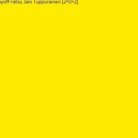
ayoff-ratsu Jani Tuppurainen (2+0=2).