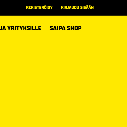
REKISTERÖIDY
KIRJAUDU SISÄÄN
 JA YRITYKSILLE
SAIPA SHOP