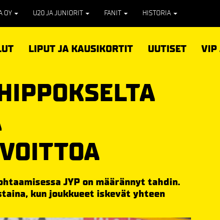
PA OY
U20 JA JUNIORIT
FANIT
HISTORIA
LUT
LIPUT JA KAUSIKORTIT
UUTISET
VIP
 HIPPOKSELTA
Ä
VOITTOA
ohtaamisessa JYP on määrännyt tahdin.
istaina, kun joukkueet iskevät yhteen