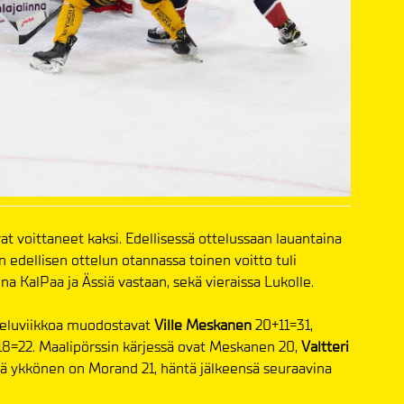
at voittaneet kaksi. Edellisessä ottelussaan lauantaina
 edellisen ottelun otannassa toinen voitto tuli
na KalPaa ja Ässiä vastaan, sekä vieraissa Lukolle.
tteluviikkoa muodostavat
Ville Meskanen
20+11=31,
18=22. Maalipörssin kärjessä ovat Meskanen 20,
Valtteri
sä ykkönen on Morand 21, häntä jälkeensä seuraavina