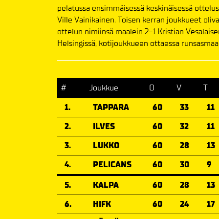
pelatussa ensimmäisessä keskinäisessä otteluss
Ville Vainikainen. Toisen kerran joukkueet oliv
ottelun nimiinsä maalein 2-1 Kristian Vesalaise
Helsingissä, kotijoukkueen ottaessa runsasmaal
#
Joukkue
O
V
T
1.
TAPPARA
60
33
11
2.
ILVES
60
32
11
3.
LUKKO
60
28
13
4.
PELICANS
60
30
9
5.
KALPA
60
28
13
6.
HIFK
60
24
17