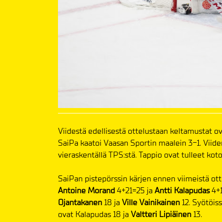
Viidestä edellisestä ottelustaan keltamustat ov
SaiPa kaatoi Vaasan Sportin maalein 3-1. Viiden
vieraskentällä TPS:stä. Tappio ovat tulleet koto
SaiPan pistepörssin kärjen ennen viimeistä o
Antoine Morand
4+21=25 ja
Antti Kalapudas
4+
Ojantakanen
18 ja
Ville Vainikainen
12. Syötöis
ovat Kalapudas 18 ja
Valtteri Lipiäinen
13.