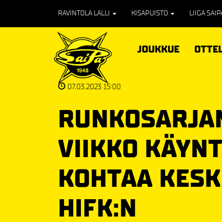
RAVINTOLA LALLI
KISAPUISTO
LIIGA SAI
JOUKKUE
OTTE
07.03.2023 15:00
RUNKOSARJAN
VIIKKO KÄYNT
KOHTAA KESK
HIFK:N