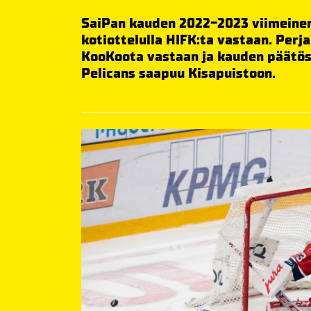
SaiPan kauden 2022-2023 viimeinen
kotiottelulla HIFK:ta vastaan. Perj
KooKoota vastaan ja kauden päätöso
Pelicans saapuu Kisapuistoon.