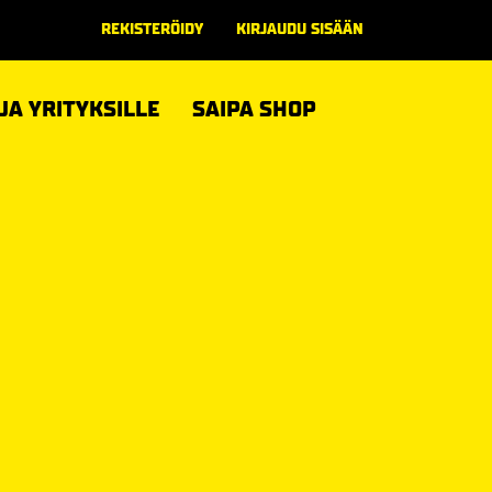
REKISTERÖIDY
KIRJAUDU SISÄÄN
 JA YRITYKSILLE
SAIPA SHOP