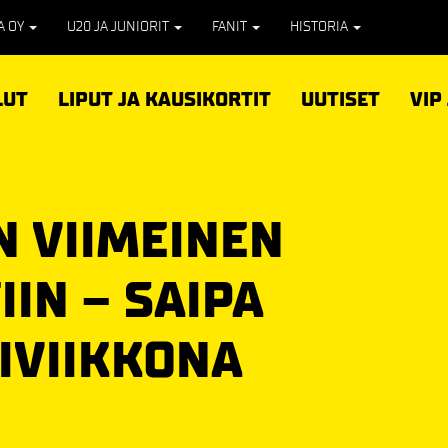
PA OY
U20 JA JUNIORIT
FANIT
HISTORIA
LUT
LIPUT JA KAUSIKORTIT
UUTISET
VIP
 VIIMEINEN
IIN – SAIPA
IVIIKKONA