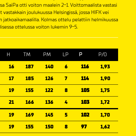
a SaiPa otti voiton maalein 2-1. Voittomaalista vastasi
at vastakkain joulukuussa Helsingissä, jossa HIFK vei
n jatkoaikamaalilla. Kolmas ottelu pelattiin helmikuussa
isessa ottelussa voiton lukemin 9-5.
H
TM
PM
LP
P
P/O
16
187
140
6
116
1,93
17
185
126
7
114
1,90
19
155
122
8
105
1,75
21
166
136
4
103
1,72
19
169
145
5
102
1,70
19
155
150
8
97
1,62