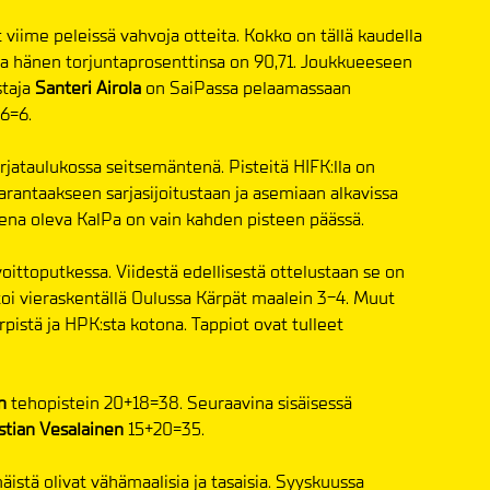
 viime peleissä vahvoja otteita. Kokko on tällä kaudella
ja hänen torjuntaprosenttinsa on 90,71. Joukkueeseen
staja
Santeri Airola
on SaiPassa pelaamassaan
6=6.
jataulukossa seitsemäntenä. Pisteitä HIFK:lla on
parantaakseen sarjasijoitustaan ja asemiaan alkavissa
ntena oleva KalPa on vain kahden pisteen päässä.
ttoputkessa. Viidestä edellisestä ottelustaan se on
toi vieraskentällä Oulussa Kärpät maalein 3-4. Muut
rpistä ja HPK:sta kotona. Tappiot ovat tulleet
n
tehopistein 20+18=38. Seuraavina sisäisessä
stian Vesalainen
15+20=35.
stä olivat vähämaalisia ja tasaisia. Syyskuussa