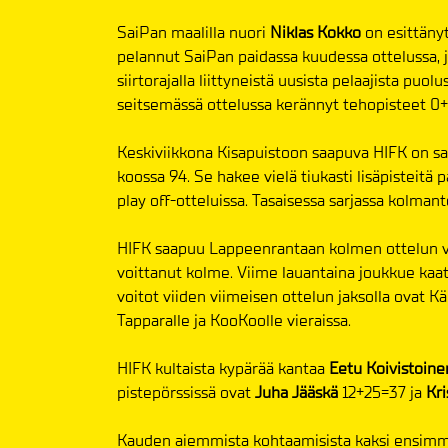
SaiPan maalilla nuori
Niklas Kokko
on esittänyt
pelannut SaiPan paidassa kuudessa ottelussa, 
siirtorajalla liittyneistä uusista pelaajista puolu
seitsemässä ottelussa kerännyt tehopisteet 0+
Keskiviikkona Kisapuistoon saapuva HIFK on sar
koossa 94. Se hakee vielä tiukasti lisäpisteitä 
play off-otteluissa. Tasaisessa sarjassa kolma
HIFK saapuu Lappeenrantaan kolmen ottelun voi
voittanut kolme. Viime lauantaina joukkue kaa
voitot viiden viimeisen ottelun jaksolla ovat Kä
Tapparalle ja KooKoolle vieraissa.
HIFK kultaista kypärää kantaa
Eetu Koivistoine
pistepörssissä ovat
Juha Jääskä
12+25=37 ja
Kri
Kauden aiemmista kohtaamisista kaksi ensimmäi