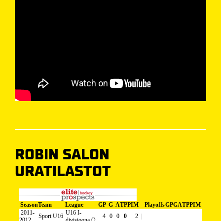
ROBIN SALON
URATILASTOT