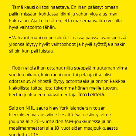
- Tämä kausi oli tosi haastava. En ihan päässyt omaan
peliin missään kohdassa kiinni ja vähän ylös alas meni
koko ajan. Ajattelin sitten, että maisemanvaihto voi olla
hyvä vaihtoehto tähän.
- Vahvuutenani on pelisilmä. Omassa päässä avauspelissä
yleensä löytyy hyvät vaihtoehdot ja hyviä syöttöjä ainakin
silloin kun peli luistaa.
- Robin ei ole ihan ottanut niitä steppejä muutaman viime
vuoden aikana, kuin moni muu tai pelaaja itse olisi
odottanut. Miehestä löytyy potentiaalia ja ennen kaikkea
kiekollista taitoa, jota toivomme hänen meille tuovan,
kertoo joukkueen päävalmentaja
Tero Lehterä.
Salo on NHL-seura New York Islandersin toisen
kierroksen varaus viime kesältä. Salo esiintyi viime
jouluna alle 20-vuotiaiden MM-joukkueessa ja on
maailmanmestari alle 18-vuotiaiden maajoukkueesta
vuodelta 2016.