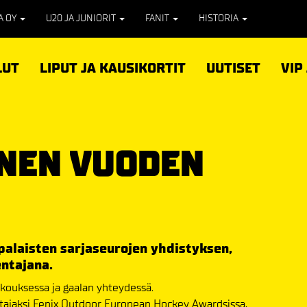
PA OY
U20 JA JUNIORIT
FANIT
HISTORIA
LUT
LIPUT JA KAUSIKORTIT
UUTISET
VIP
NEN VUODEN
alaisten sarjaseurojen yhdistyksen,
ntajana.
kokouksessa ja gaalan yhteydessä.
ajaksi Fenix Outdoor European Hockey Awardsissa,