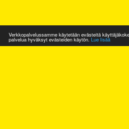
Verkkopalvelussamme käytetään evästeitä käyttäjäkok
palvelua hyväksyt evästeiden käytön.
Lue lisää