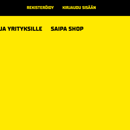
REKISTERÖIDY
KIRJAUDU SISÄÄN
 JA YRITYKSILLE
SAIPA SHOP