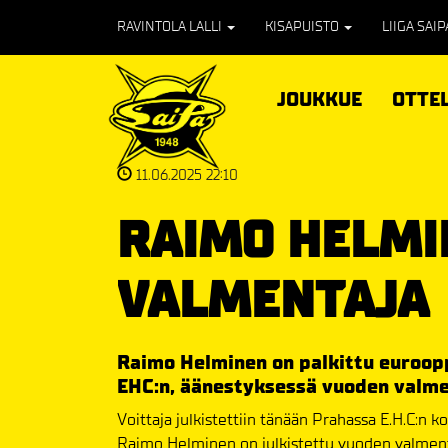
RAVINTOLA LALLI
KISAPUISTO
LIIGA SAI
JOUKKUE
OTTE
11.06.2025 22:10
RAIMO HELMI
VALMENTAJA
Raimo Helminen on palkittu euroopp
EHC:n, äänestyksessä vuoden valme
Voittaja julkistettiin tänään Prahassa E.H.C:n 
Raimo Helminen on julkistettu vuoden valment